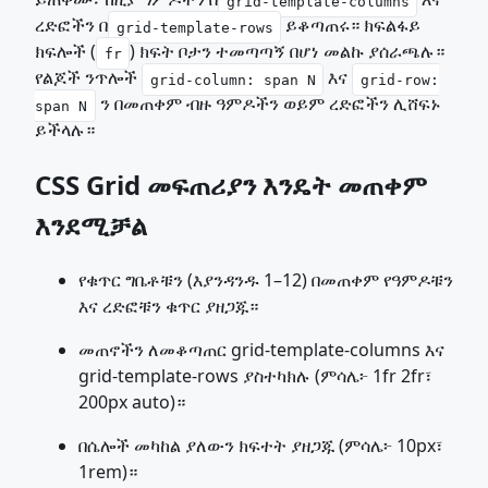
grid-template-columns
ረድፎችን በ
ይቆጣጠሩ። ክፍልፋይ
grid-template-rows
ክፍሎች (
) ክፍት ቦታን ተመጣጣኝ በሆነ መልኩ ያሰራጫሉ።
fr
የልጆች ንጥሎች
እና
grid-column: span N
grid-row:
ን በመጠቀም ብዙ ዓምዶችን ወይም ረድፎችን ሊሸፍኑ
span N
ይችላሉ።
CSS Grid መፍጠሪያን እንዴት መጠቀም
እንደሚቻል
የቁጥር ግቤቶቹን (እያንዳንዱ 1–12) በመጠቀም የዓምዶቹን
እና ረድፎቹን ቁጥር ያዘጋጁ።
መጠኖችን ለመቆጣጠር grid-template-columns እና
grid-template-rows ያስተካክሉ (ምሳሌ፦ 1fr 2fr፣
200px auto)።
በሴሎች መካከል ያለውን ክፍተት ያዘጋጁ (ምሳሌ፦ 10px፣
1rem)።