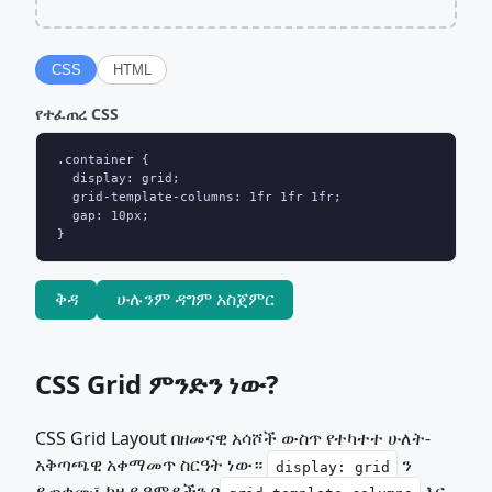
CSS
HTML
የተፈጠረ CSS
.container {

  display: grid;

  grid-template-columns: 1fr 1fr 1fr;

  gap: 10px;

}
ቅዳ
ሁሉንም ዳግም አስጀምር
CSS Grid ምንድን ነው?
CSS Grid Layout በዘመናዊ አሳሾች ውስጥ የተካተተ ሁለት-
አቅጣጫዊ አቀማመጥ ስርዓት ነው።
ን
display: grid
ይጠቀሙ፣ ከዚያ ዓምዶችን በ
እና