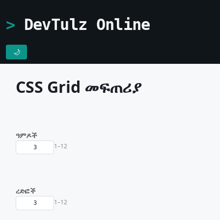
DevTulz Online
🌙
CSS Grid መፍጠሪያ
ዓምዶች
1–12
ረድፎች
1–12