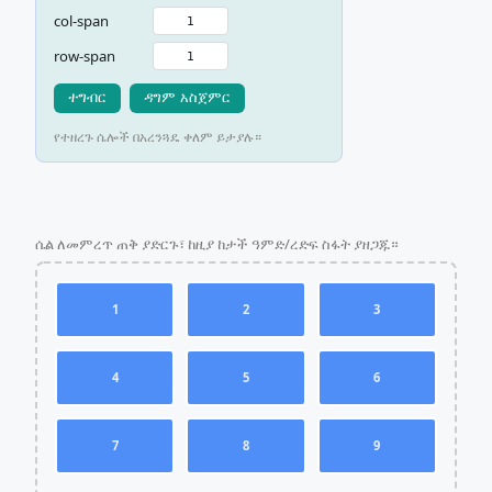
col-span
row-span
ተግብር
ዳግም አስጀምር
የተዘረጉ ሴሎች በአረንጓዴ ቀለም ይታያሉ።
ሴል ለመምረጥ ጠቅ ያድርጉ፣ ከዚያ ከታች ዓምድ/ረድፍ ስፋት ያዘጋጁ።
1
2
3
4
5
6
7
8
9