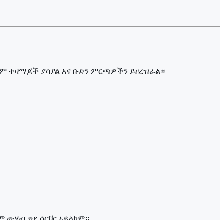
ም ተዛማጆች ያሳያል እና ቡድን ምርጫዎችን ይዘረዝራል።
 ውሂብ ወደ ሰርቨር አይላክም።