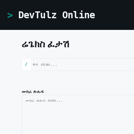
DevTulz Online
ሬጌክስ ፈታሽ
/
ሙከራ ጽሑፍ