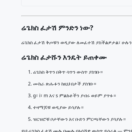
ሬጌክስ ፈታሽ ምንድን ነው?
ሬጌክስ ፈታሽ ቅጦቹን ወዲያው ለመፈተሽ ያስችልዎታል፣ ሁሉን
ሬጌክስ ፈታሹን እንዴት ይጠቀሙ
ሬጌክስ ቅጥን በቅጥ ሳጥን ውስጥ ያስገቡ።
ሙከራ ጽሑፉን ከዚህ በታች ያስገቡ።
g፣ i፣ m እና s ምልክቶችን ያብሩ ወይም ያጥፉ።
ተዛማጆቹ ወዲያው ይሳያሉ።
ዝርዝሮቹ ቦታቸውን እና ቡድን ምርጫቸውን ያሳያሉ።
ይህ ሬጌክስ ፈታሽ ሙሉ በሙሉ በአሳሽዎ ውስጥ ይሰራል — ምንም