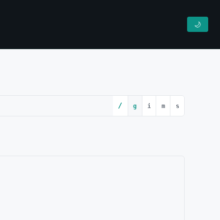
🌙
/
g
i
m
s