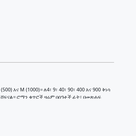
0) እና M (1000)። ለ4፣ 9፣ 40፣ 90፣ 400 እና 900 ቅነሳ
 ይሸፍናል። ሮማን ቁጥሮች ዛሬም በሰዓቶች ፊት፣ በመጽሐፍ