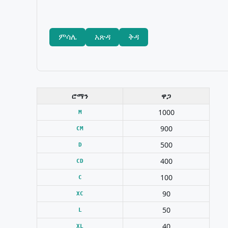
ምሳሌ
አጽዳ
ቅዳ
ሮማን
ዋጋ
1000
M
900
CM
500
D
400
CD
100
C
90
XC
50
L
40
XL