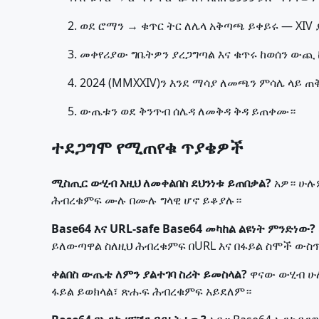
ወደ ሮማን → ቁጥር ትር ለሌላ አቅጣጫ ይቀይሩ — XIV ያ
መቀየሪያው ግቤትዎን ያረጋግጣል እና ቁጥሩ ከወሰን ውጪ 
2024 (MMXXIV)ን እንደ ማሳያ ለመጫን ምሳሌ ላይ ጠ
ውጤቱን ወደ ቅንጥብ ሰሌዳ ለመቅዳ ቅዳ ይጠቀሙ።
ተደጋግሞ የሚጠየቁ ጥያቄዎች
ሚስጢር ውሂብ እዚህ ለመቀልበስ ደህንነቱ ይጠበቃል?
አዎ። ሁሉም
ሕብረቁምፍ ሙሉ በሙሉ ግላዊ ሆኖ ይቆያሉ።
Base64 እና URL-safe Base64 መካከል ልዩነት ምንድነው?
ይለውጣዋል ስለዚህ ሕብረቁምፍ በURL እና በፋይል ስሞች ውስጥ 
ቀልበስ ውጤቴ ለምን ያልተገባ ስሪት ይመስላል?
ዋናው ውሂብ ሁለ
ፋይል ይወክላል፣ ጽሑፍ ሕብረቁምፍ አይደለም።