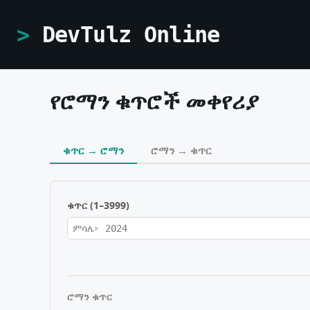
DevTulz Online
የሮማን ቁጥሮች መቀየሪያ
ቁጥር → ሮማን
ሮማን → ቁጥር
ቁጥር (1–3999)
ሮማን ቁጥር