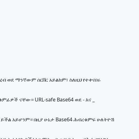
ሂብ ወደ ማንኛውም ሰርቨር አይልከም፣ ስለዚህ የተቀናበሩ
ምፊዎች ናቸው። URL-safe Base64 ወደ - እና _
 ይችል አይሆንም። በዚያ ሁኔታ Base64 ሕብረቁምፍ ሁለትዮሽ