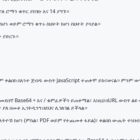
ለ ሮማን ቁጥር ያስገቡ እና 14 ያግኙ።
ከሆነ ወይም ሮማን ቁጥሩ ስህተት ከሆነ ስህተት ያሳያል።
ቅ ያድርጉ።
 ቀልበስ በአንተ ጀብዱ ውስጥ JavaScript ተጠቀሞ ይከናወናል። ምንም ው
መደበኛ Base64 + እና / ቁምፊዎችን ይጠቀማል፣ እነዚህ በURL ውስጥ ልዩ ቁ
ያለ በመቶ ኢንኮዲንግ በደህና ሊገለገል ይችላል።
ትዮሽ ከሆነ (ምስል፣ PDF ወይም የተጨመቀ ፋይል)፣ ቀልበስ ውጤት ተነበብ