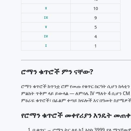
10
X
9
IX
5
V
4
IV
1
I
ሮማን ቁጥሮች ምን ናቸው?
ሮማን ቁጥሮች ከጥንቷ ሮም የመጡ የቁጥር ስርዓት ሲሆን ከላቲን ፊደላት ጥ
ምልክት ጥቅም ላይ ይውላል — ለምሳሌ IV ማለት 4 ሲሆን CM
ምዕራፍ ቁጥሮች፣ በፊልም ቀጣይ ክፍሎች እና በዓመት ስያሜዎ
የሮማን ቁጥሮች መቀየሪያን እንዴት መጠ
በ ቁጥር → ሮማን ትር ላይ ከ1 እስከ 3999 ያለ ማንኛ