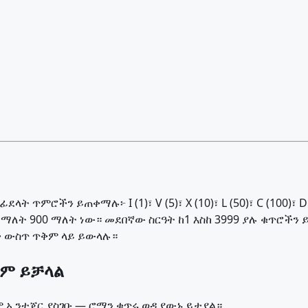
ምሮችን ይጠቀማሉ፦ I (1)፣ V (5)፣ X (10)፣ L (50)፣ C (100)፣ D (50
 ማለት 900 ማለት ነው። መደበኛው ስርዓት ከ1 እስከ 3999 ያሉ ቁጥሮችን
ች ውስጥ ጥቅም ላይ ይውላሉ።
ቀም ይቻላል
ውም ኢንቲጀር ያስገቡ — ሮማን ቁጥሩ ወዲያውኑ ይታያል።