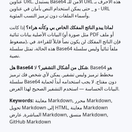
عناوين URL. يستبدل Base64 الآمن للـ URL هذه الأحرف بـ
- و _ حتى يمكن استخدام النص بأمان في عناوين URL
وأسماء الملفات دون ترميز النسب المئوية.
لماذا يبدو الناتج المفكك الخاص بي وكأنه هراء؟
إذا كانت
البيانات الأصلية بيانات ثنائية (مثل صورة أو PDF أو ملف
مضغوط)، فإن الناتج المفكك لن يكون نصاً قابلاً للقراءة. في
هذه الحالة، تمثل سلسلة Base64 ملفاً ثنائياً وليس سلسلة
نصية.
هل Base64 شكل من أشكال التشفير؟
لا. Base64 هو
مخطط ترميز وليس تشفير. يمكن لأي شخص فك ترميز
سلسلة Base64 دون مفتاح. لا يجب استخدامه أبداً لحماية
البيانات الحساسة — استخدم التشفير الصحيح لهذا الغرض.
معاينة Markdown, محرر Markdown,
Keywords:
تحويل Markdown إلى HTML, معاينة Markdown
المباشرة, عارض Markdown, منسق Markdown,
GitHub Markdown