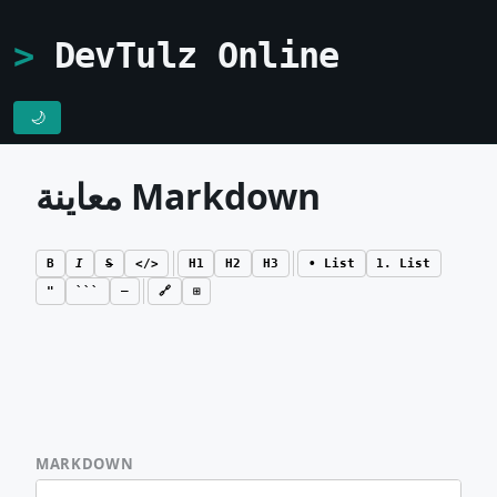
DevTulz Online
🌙
معاينة Markdown
B
I
S
</>
H1
H2
H3
• List
1. List
"
```
—
🔗
⊞
MARKDOWN