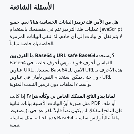
الأسئلة الشائعة
هل من الآمن فك ترميز البيانات الحساسة هنا؟
نعم. جميع
عمليات فك الترميز تتم في متصفحك باستخدام JavaScript.
لا يتم نقل أي بيانات إلى أي خادم، لذا تبقى البيانات المرمزة
الخاصة بك خاصة تماماً.
ما الفرق بين Base64 و URL-safe Base64؟
يستخدم
Base64 القياسي أحرف + و / ، وهي أحرف خاصة في
عناوين URL. يستبدل Base64 الآمن للـ URL هذه الأحرف بـ
- و _ حتى يمكن استخدام النص بأمان في عناوين URL
وأسماء الملفات دون ترميز النسب المئوية.
لماذا يبدو الناتج المفكك الخاص بي وكأنه هراء؟
إذا كانت
البيانات الأصلية بيانات ثنائية (مثل صورة أو PDF أو ملف
مضغوط)، فإن الناتج المفكك لن يكون نصاً قابلاً للقراءة. في
هذه الحالة، تمثل سلسلة Base64 ملفاً ثنائياً وليس سلسلة
نصية.