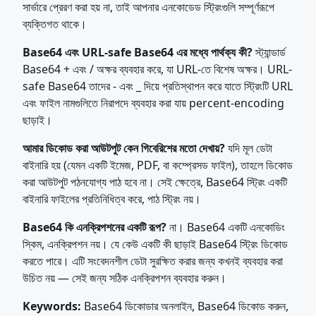
সার্ভারে প্রেরণ করা হয় না, তাই আপনার এনকোডেড স্ট্রিংগুলি সম্পূর্ণরূপে
ব্যক্তিগত থাকে।
Base64 এবং URL-safe Base64 এর মধ্যে পার্থক্য কী?
স্ট্যান্ডার্ড
Base64 + এবং / অক্ষর ব্যবহার করে, যা URL-তে বিশেষ অক্ষর। URL-
safe Base64 তাদের - এবং _ দিয়ে প্রতিস্থাপন করে যাতে স্ট্রিংটি URL
এবং ফাইল নামগুলিতে নিরাপদে ব্যবহার করা যায় percent-encoding
ছাড়াই।
আমার ডিকোড করা আউটপুট কেন গিবেরিশের মতো দেখায়?
যদি মূল ডেটা
বাইনারি হয় (যেমন একটি ইমেজ, PDF, বা কম্প্রেসড ফাইল), তাহলে ডিকোড
করা আউটপুট পঠনযোগ্য পাঠ হবে না। সেই ক্ষেত্রে, Base64 স্ট্রিং একটি
বাইনারি ফাইলের প্রতিনিধিত্ব করে, পাঠ স্ট্রিং নয়।
Base64 কি এনক্রিপশনের একটি রূপ?
না। Base64 একটি এনকোডিং
স্কিম, এনক্রিপশন নয়। যে কেউ একটি কী ছাড়াই Base64 স্ট্রিং ডিকোড
করতে পারে। এটি সংবেদনশীল ডেটা সুরক্ষিত করার জন্য কখনই ব্যবহার করা
উচিত নয় — সেই জন্য সঠিক এনক্রিপশন ব্যবহার করুন।
Keywords:
Base64 ডিকোডার অনলাইন, Base64 ডিকোড করুন,