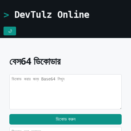
DevTulz Online
🌙
বেস64 ডিকোডার
ডিকোড করুন