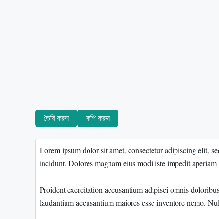
তৈরি করুন
কপি করুন