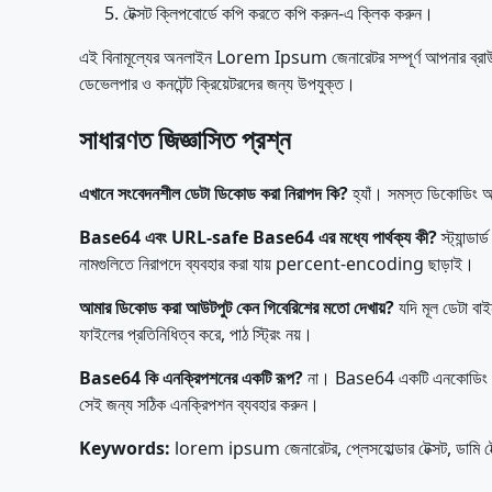
টেক্সট ক্লিপবোর্ডে কপি করতে কপি করুন-এ ক্লিক করুন।
এই বিনামূল্যের অনলাইন Lorem Ipsum জেনারেটর সম্পূর্ণ আপনার ব্রাউজ
ডেভেলপার ও কনটেন্ট ক্রিয়েটরদের জন্য উপযুক্ত।
সাধারণত জিজ্ঞাসিত প্রশ্ন
এখানে সংবেদনশীল ডেটা ডিকোড করা নিরাপদ কি?
হ্যাঁ। সমস্ত ডিকোডিং আপ
Base64 এবং URL-safe Base64 এর মধ্যে পার্থক্য কী?
স্ট্যান্
নামগুলিতে নিরাপদে ব্যবহার করা যায় percent-encoding ছাড়াই।
আমার ডিকোড করা আউটপুট কেন গিবেরিশের মতো দেখায়?
যদি মূল ডেটা বা
ফাইলের প্রতিনিধিত্ব করে, পাঠ স্ট্রিং নয়।
Base64 কি এনক্রিপশনের একটি রূপ?
না। Base64 একটি এনকোডিং স্কি
সেই জন্য সঠিক এনক্রিপশন ব্যবহার করুন।
Keywords:
lorem ipsum জেনারেটর, প্লেসহোল্ডার টেক্সট, ডাম