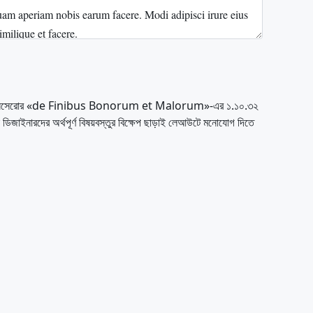
সালে লেখা সিসেরোর «de Finibus Bonorum et Malorum»-এর ১.১০.৩২
জাইনারদের অর্থপূর্ণ বিষয়বস্তুর বিক্ষেপ ছাড়াই লেআউটে মনোযোগ দিতে