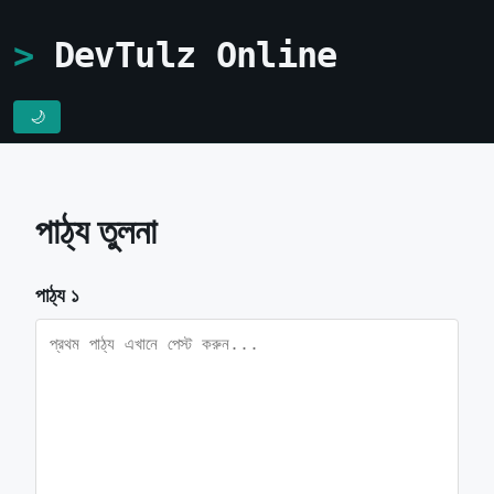
DevTulz Online
🌙
পাঠ্য তুলনা
পাঠ্য ১