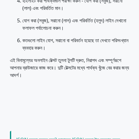
হাইলাইট করা পার্থক্যগুলি পরীক্ষা করুন - যোগ করা (সবুজ), সরানো
(লাল) এবং পরিবর্তিত মান।
যোগ করা (সবুজ), সরানো (লাল) এবং পরিবর্তিত (হলুদ) লাইন দেখানো
ফলাফল পর্যালোচনা করুন।
কতগুলো লাইন যোগ, সরানো বা পরিবর্তন হয়েছে তা দেখতে পরিসংখ্যান
ব্যবহার করুন।
এই বিনামূল্যের অনলাইন টেক্সট তুলনা টুলটি দ্রুত, নিরাপদ এবং সম্পূর্ণরূপে
আপনার ব্রাউজারে কাজ করে। দুটি টেক্সটের মধ্যে পার্থক্য খুঁজে বের করার জন্য
আদর্শ।