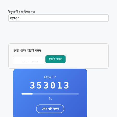
ইস্যুকারী / সার্ভিসের নাম
একটি কোড যাচাই করুন
যাচাই করুন
MYAPP
353013
5s
কোড কপি করুন