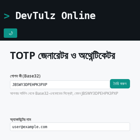
DevTulz Online
🌙
TOTP জেনারেটর ও অথেন্টিকেটর
গোপন কী (Base32)
তৈরি করুন
আপনার সার্ভিস থেকে Base32-এনকোডেড সিক্রেট, যেমন JBSWY3DPEHPK3PXP
অ্যাকাউন্টের নাম