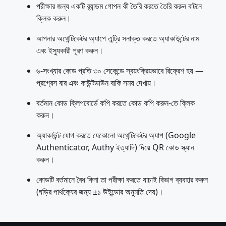
পরীক্ষার জন্য একটি র‍্যান্ডম গোপন কী তৈরি করতে তৈরি করুন বাটনে
ক্লিক করুন।
আপনার অথেন্টিকেটর অ্যাপে এন্ট্রি সনাক্ত করতে অ্যাকাউন্টের নাম
এবং ইস্যুকারী পূরণ করুন।
৬-সংখ্যার কোড প্রতি ৩০ সেকেন্ডে স্বয়ংক্রিয়ভাবে রিফ্রেশ হয় —
প্রগ্রেস বার এবং কাউন্টডাউন বাকি সময় দেখায়।
বর্তমান কোড ক্লিপবোর্ডে কপি করতে কোড কপি করুন-তে ক্লিক
করুন।
অ্যাকাউন্ট যোগ করতে যেকোনো অথেন্টিকেটর অ্যাপ (Google
Authenticator, Authy ইত্যাদি) দিয়ে QR কোড স্ক্যান
করুন।
কোডটি বর্তমানে বৈধ কিনা তা পরীক্ষা করতে যাচাই বিভাগ ব্যবহার করুন
(ঘড়ির পার্থক্যের জন্য ±১ উইন্ডোর অনুমতি দেয়)।