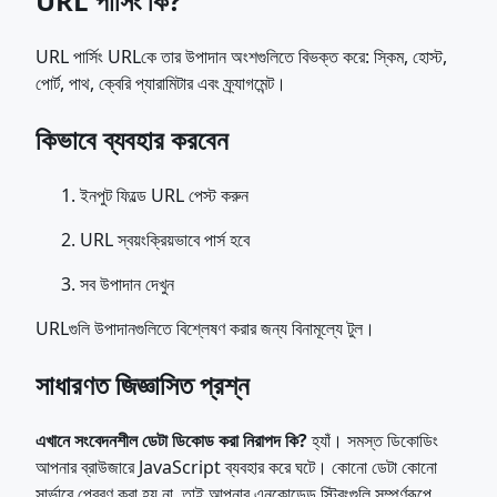
URL পার্সিং কি?
URL পার্সিং URLকে তার উপাদান অংশগুলিতে বিভক্ত করে: স্কিম, হোস্ট,
পোর্ট, পাথ, ক্বেরি প্যারামিটার এবং ফ্র্যাগমেন্ট।
কিভাবে ব্যবহার করবেন
ইনপুট ফিল্ডে URL পেস্ট করুন
URL স্বয়ংক্রিয়ভাবে পার্স হবে
সব উপাদান দেখুন
URLগুলি উপাদানগুলিতে বিশ্লেষণ করার জন্য বিনামূল্যে টুল।
সাধারণত জিজ্ঞাসিত প্রশ্ন
এখানে সংবেদনশীল ডেটা ডিকোড করা নিরাপদ কি?
হ্যাঁ। সমস্ত ডিকোডিং
আপনার ব্রাউজারে JavaScript ব্যবহার করে ঘটে। কোনো ডেটা কোনো
সার্ভারে প্রেরণ করা হয় না, তাই আপনার এনকোডেড স্ট্রিংগুলি সম্পূর্ণরূপে