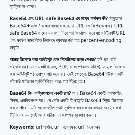
ব্যক্তিগত থাকে।
Base64 এবং URL-safe Base64 এর মধ্যে পার্থক্য কী?
স্ট্যান্ডার্ড
Base64 + এবং / অক্ষর ব্যবহার করে, যা URL-তে বিশেষ অক্ষর। URL-
safe Base64 তাদের - এবং _ দিয়ে প্রতিস্থাপন করে যাতে স্ট্রিংটি URL
এবং ফাইল নামগুলিতে নিরাপদে ব্যবহার করা যায় percent-encoding
ছাড়াই।
আমার ডিকোড করা আউটপুট কেন গিবেরিশের মতো দেখায়?
যদি মূল ডেটা
বাইনারি হয় (যেমন একটি ইমেজ, PDF, বা কম্প্রেসড ফাইল), তাহলে ডিকোড
করা আউটপুট পঠনযোগ্য পাঠ হবে না। সেই ক্ষেত্রে, Base64 স্ট্রিং একটি
বাইনারি ফাইলের প্রতিনিধিত্ব করে, পাঠ স্ট্রিং নয়।
Base64 কি এনক্রিপশনের একটি রূপ?
না। Base64 একটি এনকোডিং
স্কিম, এনক্রিপশন নয়। যে কেউ একটি কী ছাড়াই Base64 স্ট্রিং ডিকোড
করতে পারে। এটি সংবেদনশীল ডেটা সুরক্ষিত করার জন্য কখনই ব্যবহার করা
উচিত নয় — সেই জন্য সঠিক এনক্রিপশন ব্যবহার করুন।
Keywords:
url পার্সার, url বিশ্লেষক, url ডিকোডার