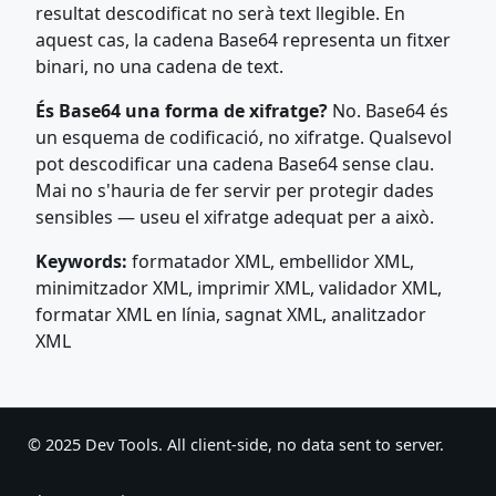
resultat descodificat no serà text llegible. En
aquest cas, la cadena Base64 representa un fitxer
binari, no una cadena de text.
És Base64 una forma de xifratge?
No. Base64 és
un esquema de codificació, no xifratge. Qualsevol
pot descodificar una cadena Base64 sense clau.
Mai no s'hauria de fer servir per protegir dades
sensibles — useu el xifratge adequat per a això.
Keywords:
formatador XML, embellidor XML,
minimitzador XML, imprimir XML, validador XML,
formatar XML en línia, sagnat XML, analitzador
XML
© 2025 Dev Tools. All client-side, no data sent to server.