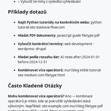
-
: Vyloučit termíny z výsledků vyhledávání
Příklady dotazů
Najít Python tutoriály na konkrétním webu:
python
tutorial site:stackoverflow.com
Hledat PDF dokumenty:
javascript guide filetype:pdf
Vyloučit konkrétní termíny:
web development -
wordpress -drupal
Hledat podle rozsahu dat:
AI news after:2024-01-01
before:2024-12-31
Kombinovat více operátorů:
inurl:blog intitle:tutorial
site:medium.com filetype:html
Často Kladené Otázky
Mohu kombinovat více operátorů?
Ano — kombinace
operátorů je místo, kde se pokročilé vyhledávání stává
výkonným. Například: site:example.com inurl:blog filetype:pdf
najde soubory PDF v cestě /blog/ na example.com.