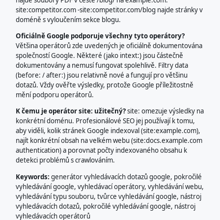
site:competitor.com -site:competitor.com/blog najde stránky v
doméně s vyloučením sekce blogu.
Oficiálně Google podporuje všechny tyto operátory?
Většina operátorů zde uvedených je oficiálně dokumentována
společností Google. Některé (jako intext:) jsou částečně
dokumentovány a nemusí fungovat spolehlivě. Filtry data
(before: / after:) jsou relativně nové a fungují pro většinu
dotazů. Vždy ověřte výsledky, protože Google příležitostně
mění podporu operátorů.
K čemu je operátor site: užitečný?
site: omezuje výsledky na
konkrétní doménu. Profesionálové SEO jej používají k tomu,
aby viděli, kolik stránek Google indexoval (site:example.com),
najít konkrétní obsah na velkém webu (site:docs.example.com
authentication) a porovnat počty indexovaného obsahu k
detekci problémů s crawlováním.
Keywords:
generátor vyhledávacích dotazů google, pokročilé
vyhledávání google, vyhledávací operátory, vyhledávání webu,
vyhledávání typu souboru, tvůrce vyhledávání google, nástroj
vyhledávacích dotazů, pokročilé vyhledávání google, nástroj
vyhledávacích operátorů