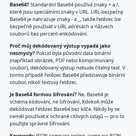
Base64?
Standardní Base64 používá znaky + a /,
které jsou speciálními znaky v URL. URL-bezpečný
Base64 je nahrazuje znaky - a _, takže řetězec lze
bezpečně používat v URL adresách a názvech
souborů bez percent-enkódování.
Proč můj dekódovaný výstup vypadá jako
nesmysly?
Pokud byla původní data binární
(například obrázek, PDF nebo komprimovaný
soubor), dekódovaný výstup nebude čitelný text. V
tomto případě řetězec Base64 představuje binární
soubor, nikoli textový řetězec.
Je Base64 formou šifrování?
Ne. Base64 je
schéma kódování, ne šifrování. Kdokoli může
dekódovat řetězec Base64 bez klíče. Nikdy by se
neměl používat k ochraně citlivých údajů — pro to
použijte správné šifrování.
Keywords:
JSON compare online, compare JSON