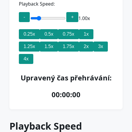
Playback Speed:
-
+
1.00x
0.25x
0.5x
0.75x
1x
1.25x
1.5x
1.75x
2x
3x
4x
Upravený čas přehrávání:
00:00:00
Playback Speed