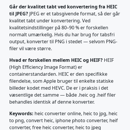
Går der kvalitet tabt ved konvertering fra HEIC
til JPEG?
JPEG er et tabsgivende format, så der går
kvalitet tabt under konvertering. Ved
kvalitetsindstillinger på 80–90 % er forskellen
normalt umærkelig. Hvis du har brug for tabsfri
output, konverter til PNG i stedet — selvom PNG-
filer vil være større.
Hvad er forskellen mellem HEIC og HEIF?
HEIF
(High Efficiency Image Format) er
containerstandarden. HEIC er den specifikke
filendelse, som Apple bruger til enkelte statiske
billeder kodet med HEVC. De er i praksis i det
væsentlige det samme — både .heic og .heif filer
behandles identisk af denne konverter.
Keywords:
heic converter online, heic to jpg, heic
to png, convert heic, iphone photo converter, heif
converter, free heic converter, heic to jpeg