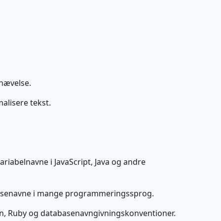
mhævelse.
malisere tekst.
riabelnavne i JavaScript, Java og andre
 klassenavne i mange programmeringssprog.
on, Ruby og databasenavngivningskonventioner.