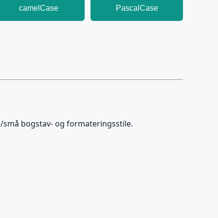
camelCase
PascalCase
e/små bogstav- og formateringsstile.