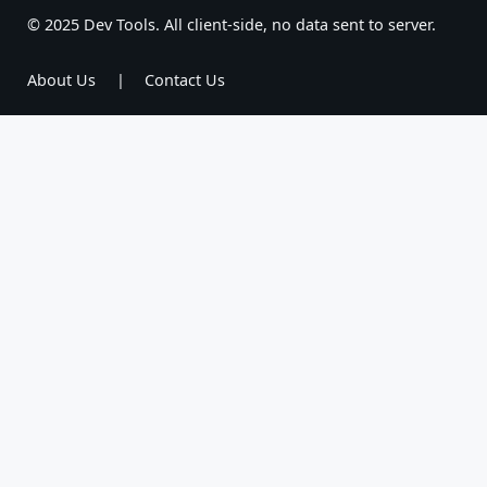
© 2025 Dev Tools. All client-side, no data sent to server.
About Us
|
Contact Us