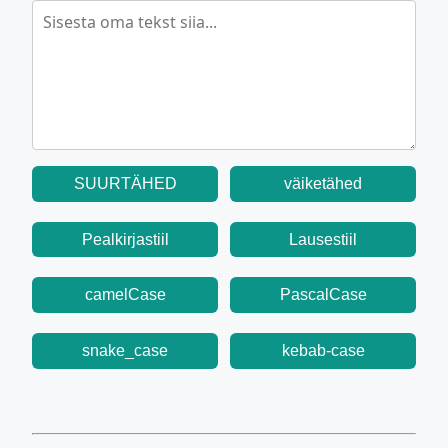
SUURTÄHED
väiketähed
Pealkirjastiil
Lausestiil
camelCase
PascalCase
snake_case
kebab-case