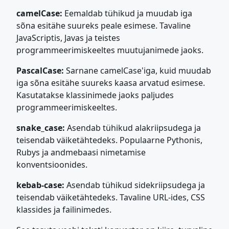
camelCase:
Eemaldab tühikud ja muudab iga
sõna esitähe suureks peale esimese. Tavaline
JavaScriptis, Javas ja teistes
programmeerimiskeeltes muutujanimede jaoks.
PascalCase:
Sarnane camelCase'iga, kuid muudab
iga sõna esitähe suureks kaasa arvatud esimese.
Kasutatakse klassinimede jaoks paljudes
programmeerimiskeeltes.
snake_case:
Asendab tühikud alakriipsudega ja
teisendab väiketähtedeks. Populaarne Pythonis,
Rubys ja andmebaasi nimetamise
konventsioonides.
kebab-case:
Asendab tühikud sidekriipsudega ja
teisendab väiketähtedeks. Tavaline URL-ides, CSS
klassides ja failinimedes.