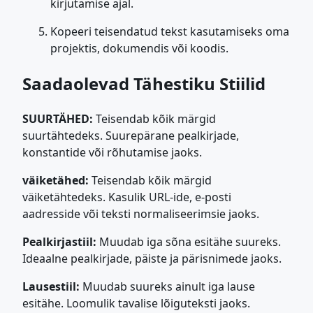
kirjutamise ajal.
Kopeeri teisendatud tekst kasutamiseks oma
projektis, dokumendis või koodis.
Saadaolevad Tähestiku Stiilid
SUURTÄHED:
Teisendab kõik märgid
suurtähtedeks. Suurepärane pealkirjade,
konstantide või rõhutamise jaoks.
väiketähed:
Teisendab kõik märgid
väiketähtedeks. Kasulik URL-ide, e-posti
aadresside või teksti normaliseerimsie jaoks.
Pealkirjastiil:
Muudab iga sõna esitähe suureks.
Ideaalne pealkirjade, päiste ja pärisnimede jaoks.
Lausestiil:
Muudab suureks ainult iga lause
esitähe. Loomulik tavalise lõiguteksti jaoks.