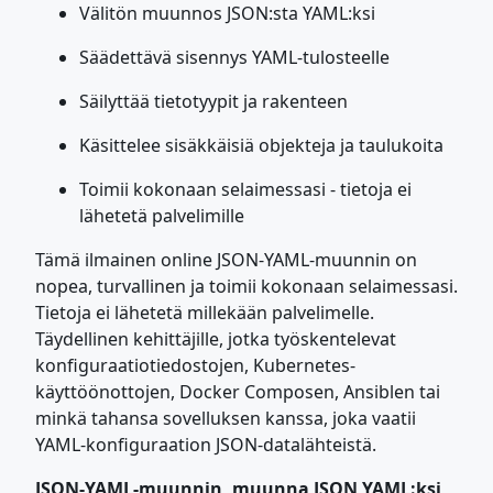
Välitön muunnos JSON:sta YAML:ksi
Säädettävä sisennys YAML-tulosteelle
Säilyttää tietotyypit ja rakenteen
Käsittelee sisäkkäisiä objekteja ja taulukoita
Toimii kokonaan selaimessasi - tietoja ei
lähetetä palvelimille
Tämä ilmainen online JSON-YAML-muunnin on
nopea, turvallinen ja toimii kokonaan selaimessasi.
Tietoja ei lähetetä millekään palvelimelle.
Täydellinen kehittäjille, jotka työskentelevat
konfiguraatiotiedostojen, Kubernetes-
käyttöönottojen, Docker Composen, Ansiblen tai
minkä tahansa sovelluksen kanssa, joka vaatii
YAML-konfiguraation JSON-datalähteistä.
JSON-YAML-muunnin, muunna JSON YAML:ksi