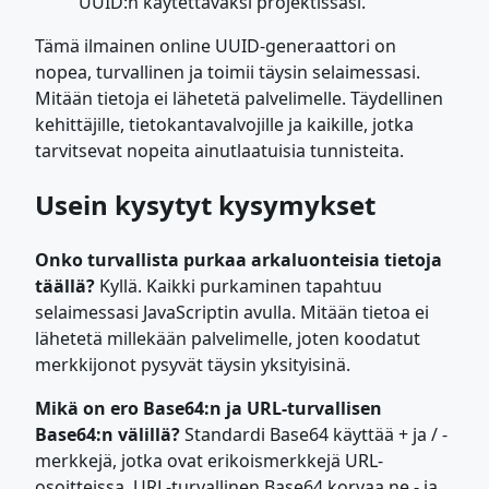
UUID:n käytettäväksi projektissasi.
Tämä ilmainen online UUID-generaattori on
nopea, turvallinen ja toimii täysin selaimessasi.
Mitään tietoja ei lähetetä palvelimelle. Täydellinen
kehittäjille, tietokantavalvojille ja kaikille, jotka
tarvitsevat nopeita ainutlaatuisia tunnisteita.
Usein kysytyt kysymykset
Onko turvallista purkaa arkaluonteisia tietoja
täällä?
Kyllä. Kaikki purkaminen tapahtuu
selaimessasi JavaScriptin avulla. Mitään tietoa ei
lähetetä millekään palvelimelle, joten koodatut
merkkijonot pysyvät täysin yksityisinä.
Mikä on ero Base64:n ja URL-turvallisen
Base64:n välillä?
Standardi Base64 käyttää + ja / -
merkkejä, jotka ovat erikoismerkkejä URL-
osoitteissa. URL-turvallinen Base64 korvaa ne - ja _