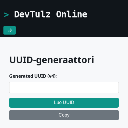
DevTulz Online
🌙
UUID-generaattori
Generated UUID (v4):
Luo UUID
Copy