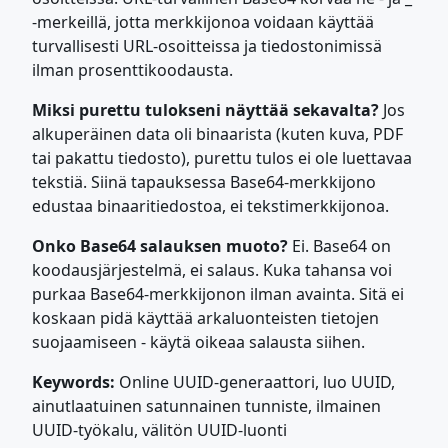
-merkeillä, jotta merkkijonoa voidaan käyttää
turvallisesti URL-osoitteissa ja tiedostonimissä
ilman prosenttikoodausta.
Miksi purettu tulokseni näyttää sekavalta?
Jos
alkuperäinen data oli binaarista (kuten kuva, PDF
tai pakattu tiedosto), purettu tulos ei ole luettavaa
tekstiä. Siinä tapauksessa Base64-merkkijono
edustaa binaaritiedostoa, ei tekstimerkkijonoa.
Onko Base64 salauksen muoto?
Ei. Base64 on
koodausjärjestelmä, ei salaus. Kuka tahansa voi
purkaa Base64-merkkijonon ilman avainta. Sitä ei
koskaan pidä käyttää arkaluonteisten tietojen
suojaamiseen - käytä oikeaa salausta siihen.
Keywords:
Online UUID-generaattori, luo UUID,
ainutlaatuinen satunnainen tunniste, ilmainen
UUID-työkalu, välitön UUID-luonti