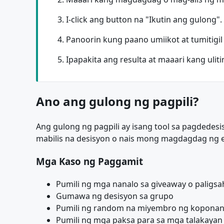
I-click ang button na "Ikutin ang gulong".
Panoorin kung paano umiikot at tumitigil 
Ipapakita ang resulta at maaari kang ulit
Ano ang gulong ng pagpili?
Ang gulong ng pagpili ay isang tool sa pagdede
mabilis na desisyon o nais mong magdagdag ng 
Mga Kaso ng Paggamit
Pumili ng mga nanalo sa giveaway o paligs
Gumawa ng desisyon sa grupo
Pumili ng random na miyembro ng koponan
Pumili ng mga paksa para sa mga talakayan