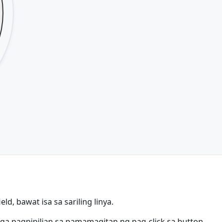
ld, bawat isa sa sariling linya.
a pagpipilian sa pamamagitan ng pag-click sa button.