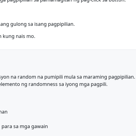
ang gulong sa isang pagpipilian.
in kung nais mo.
sisyon na random na pumipili mula sa maraming pagpipili
elemento ng randomness sa iyong mga pagpili.
ahan
 para sa mga gawain