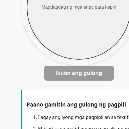
Ikutin ang gulong
Paano gamitin ang gulong ng pagpili
Ilagay ang iyong mga pagpipilian sa text fie
Maaari kang magdagdag o mag-alis ng mg