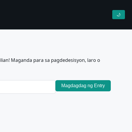
🌙
lian! Maganda para sa pagdedesisyon, laro o
Magdagdag ng Entry