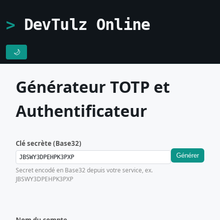
DevTulz Online
🌙
Générateur TOTP et
Authentificateur
Clé secrète (Base32)
Générer
Secret encodé en Base32 depuis votre service, ex.
JBSWY3DPEHPK3PXP
Nom du compte