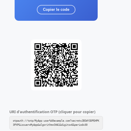
Copier le code
URI d'authentification OTP (cliquer pour copier)
otpauth://totp/MyApp:user%40example.com?secret=JBSWY3DPEHPK
3PXP&issuer=MyApp&algorithm=SHA1&digits=6&period=30