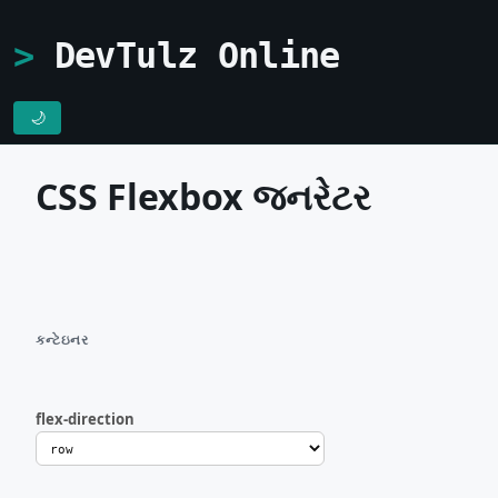
DevTulz Online
🌙
CSS Flexbox જનરેટર
કન્ટેઇનર
flex-direction