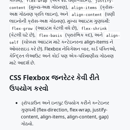
કૉલમ),
(એક vs. ઘણી-લાઇન),
flex-wrap
justify-
(મુખ્ય-અક્ષ ગોઠવણ),
(ક્રૉસ-
content
align-items
અક્ષ ગોઠવણ પ્રતિ લાઇન), અને
(ઘણી
align-content
લાઇનોની ક્રૉસ-અક્ષ ગોઠવણ). મુખ્ય આઇટમ ગુણધર્મો:
(આઇટમ કેટલી વધે છે),
flex-grow
flex-shrink
(કેટલી ઘટે છે),
(પ્રારંભિક કદ), અને
flex-basis
align-
(ચોક્કસ આઇટમ માટે કન્ટેઇનરના align-items ને
self
ઓવરરાઇડ કરે છે). Flexbox નેવિગેશન બાર, કાર્ડ પંક્તિઓ,
કેન્દ્રિત લેઆઉટ અને કોઈ પણ એક-પરિમાણીય ગોઠવણ
માટે આદર્શ છે.
CSS Flexbox જનરેટર કેવી રીતે
ઉપયોગ કરવો
ડ્રૉપડાઉન અને ઇનપુટ ઉપયોગ કરીને કન્ટેઇનર
ગુણધર્મો (flex-direction, flex-wrap, justify-
content, align-items, align-content, gap)
ગોઠવો.