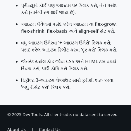
પ્રીવ્યૂમાં કોઈ પણ આઇટમ પર ક્લિક કરો, તેને પસંદ
કરો (નારંગી રંગ થઈ જાય છે).
આઇટમ પૅનેલમાં પસંદ કરેલ આઇટમ ના flex-grow,
flex-shrink, flex-basis અને align-self સેટ કરો.
વધુ આઇટમ ઉમેરવા '+ આઇટમ ઉમેરો' ક્લિક કરો;
પસંદ કરેલ આઇટમ ડિલીટ કરવા 'દૂર કરો' ક્લિક કરો.
જેનરેટ થયેલ કૉડ જોવા CSS અને HTML ટૅબ વચ્ચે
સ્વિચ કરો, પછી કૉપિ કરો ક્લિક કરો.
ડિફૉલ્ટ 3-આઇટમ લેઆઉટ સાથે ફરીથી શરૂ કરવા
'બધું રીસેટ કરો' ક્લિક કરો.
© 2025 Dev Tools. All client-side, no data sent to server.
About Us
|
Contact Us