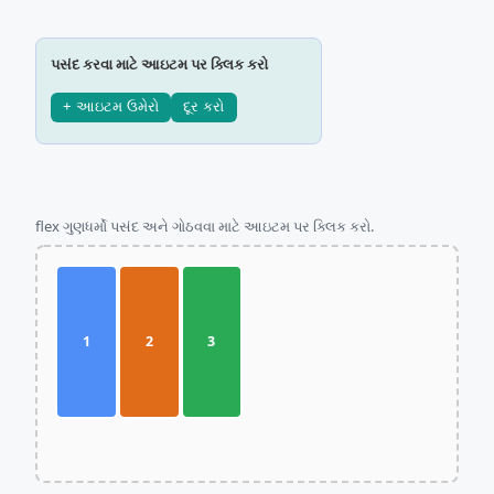
પસંદ કરવા માટે આઇટમ પર ક્લિક કરો
+ આઇટમ ઉમેરો
દૂર કરો
flex ગુણધર્મો પસંદ અને ગોઠવવા માટે આઇટમ પર ક્લિક કરો.
1
2
3