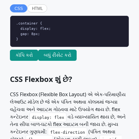
CSS
HTML
.container {

  display: flex;

  gap: 8px;

}
કૉપિ કરો
બધું રીસેટ કરો
CSS Flexbox શું છે?
CSS Flexbox (Flexible Box Layout) એ એક-પરિમાણીય
લેઆઉટ મૉડેલ છે જે એક પંક્તિ અથવા કૉલમમાં જગ્યા
વહેંચવા અને આઇટમ ગોઠવવા માટે ઉપયોગ થાય છે. flex
કન્ટેઇનર
વડે વ્યાખ્યાયિત થાય છે, અને
display: flex
તેના સીધા બાળ-ઘટકો flex આઇટમ બની જાય છે. મુખ્ય
કન્ટેઇનર ગુણધર્મો:
(પંક્તિ અથવા
flex-direction