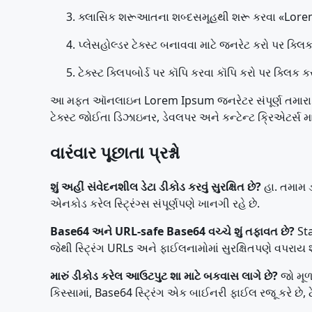
ક્લાસિક શરૂઆતના શબ્દસમૂહથી શરૂ કરવા «Lorem 
પ્લેસહોલ્ડર ટેક્સ્ટ બનાવવા માટે જનરેટ કરો પર ક્લિક
ટેક્સ્ટ ક્લિપબોર્ડ પર કૉપિ કરવા કૉપિ કરો પર ક્લિક ક
આ મફત ઑનલાઇન Lorem Ipsum જનરેટર સંપૂર્ણ તમારા બ્રા
ટેક્સ્ટ જોઈતા ડિઝાઇનર, ડેવલપર અને કન્ટેન્ટ ક્રિએટર્સ મા
વારંવાર પૂછાતા પ્રશ્નો
શું અહીં સંવેદનશીલ ડેટા ડીકોડ કરવું સુરક્ષિત છે?
હા. તમામ ડ
એનકોડ કરેલ સ્ટ્રિંગ્સ સંપૂર્ણપણે ખાનગી રહે છે.
Base64 અને URL-safe Base64 વચ્ચે શું તફાવત છે?
Sta
જેથી સ્ટ્રિંગ URLs અને ફાઈલનામોમાં સુરક્ષિતપણે વપરાય શક
મારું ડીકોડ કરેલ આઉટપુટ શા માટે બકવાસ લાગે છે?
જો મૂળ
કિસ્સામાં, Base64 સ્ટ્રિંગ એક બાઈનરી ફાઈલ રજૂ કરે છે, ટેક