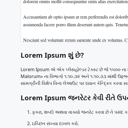
Lorem Ipsum શું છે?
Lorem Ipsum એ એક પ્લેસહોલ્ડર ટેક્સ્ટ છે જે ૧૫૦૦ ના
Malorum» ના વિભાગો ૧.૧૦.૩૨ અને ૧.૧૦.૩૩ માંથી ઉદ્દભવ્
સામગ્રીની વિક્ષેપ વિના લેઆઉટ પર ધ્યાન કેન્દ્રિત કરવા સક
Lorem Ipsum જનરેટર કેવી રીતે ઉપ
ફકરા, શબ્દો અથવા વાક્યો જનરેટ કરવા છે તે પસંદ ક
ઇચ્છિત સંખ્યા દાખલ કરો.