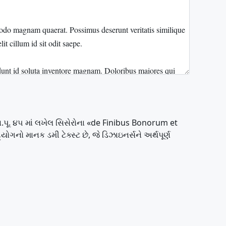
.પૂ. ૪૫ માં લખેલ સિસેરોના «de Finibus Bonorum et
ો માનક ડમી ટેક્સ્ટ છે, જે ડિઝાઇનર્સને અર્થપૂર્ણ