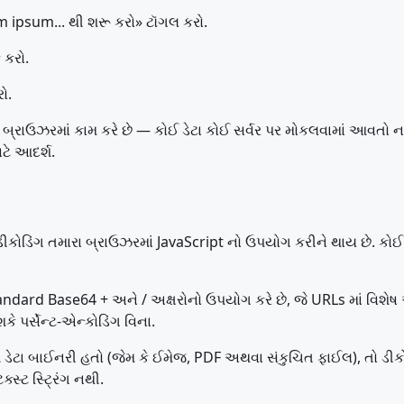
ipsum... થી શરૂ કરો» ટૉગલ કરો.
 કરો.
રો.
ઉઝરમાં કામ કરે છે — કોઈ ડેટા કોઈ સર્વર પર મોકલવામાં આવતો નથી.
ટે આદર્શ.
ીકોડિંગ તમારા બ્રાઉઝરમાં JavaScript નો ઉપયોગ કરીને થાય છે. કોઈ 
ndard Base64 + અને / અક્ષરોનો ઉપયોગ કરે છે, જે URLs માં વિશેષ અ
ે પર્સેન્ટ-એન્કોડિંગ વિના.
 ડેટા બાઈનરી હતો (જેમ કે ઈમેજ, PDF અથવા સંકુચિત ફાઈલ), તો ડીકો
્સ્ટ સ્ટ્રિંગ નથી.