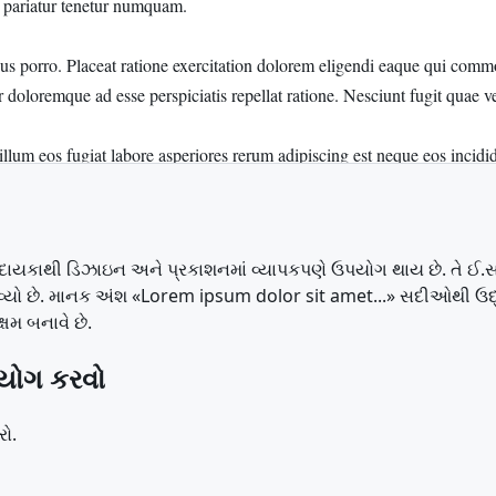
 દાયકાથી ડિઝાઇન અને પ્રકાશનમાં વ્યાપકપણે ઉપયોગ થાય છે. તે ઈ.સ
યો છે. માનક અંશ «Lorem ipsum dolor sit amet...» સદીઓથી ઉદ્યોગન
્ષમ બનાવે છે.
યોગ કરવો
રો.