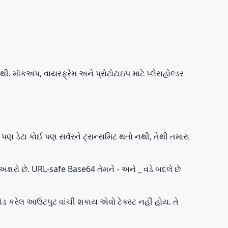
 મૉકઅપ, વાયરફ્રેમ અને પ્રોટોટાઇપ માટે પ્લેસહોલ્ડર
પણ ડેટા કોઈ પણ સર્વરને ટ્રાન્સમિટ થતો નથી, તેથી તમારા
ક્ષરો છે. URL-safe Base64 તેમને - અને _ વડે બદલે છે
ડ કરેલ આઉટપુટ વાંચી શકાય એવો ટેક્સ્ટ નહીં હોય. તે