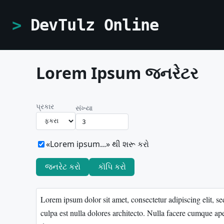
DevTulz Online
Lorem Ipsum જનરેટર
પ્રકાર
સંખ્યા
«Lorem ipsum...» થી શરૂ કરો
જનરેટ કરો
કૉપિ કરો