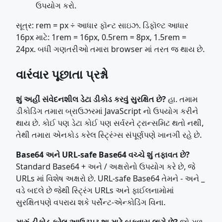
ઉપયોગ કરો.
સૂત્ર: rem = px ÷ આધાર ફૉન્ટ સાઇઝ. ડિફૉલ્ટ આધાર
16px માટે: 1rem = 16px, 0.5rem = 8px, 1.5rem =
24px. બધી ગણતરીઓ તમારા browser માં તરત જ થાય છે.
વારંવાર પૂછાતા પ્રશ્નો
શું અહીં સંવેદનશીલ ડેટા ડીકોડ કરવું સુરક્ષિત છે?
હા. તમામ
ડીકોડિંગ તમારા બ્રાઉઝરમાં JavaScript નો ઉપયોગ કરીને
થાય છે. કોઈ પણ ડેટા કોઈ પણ સર્વરને ટ્રાન્સમિટ થતો નથી,
તેથી તમારા એનકોડ કરેલ સ્ટ્રિંગ્સ સંપૂર્ણપણે ખાનગી રહે છે.
Base64 અને URL-safe Base64 વચ્ચે શું તફાવત છે?
Standard Base64 + અને / અક્ષરોનો ઉપયોગ કરે છે, જે
URLs માં વિશેષ અક્ષરો છે. URL-safe Base64 તેમને - અને _
વડે બદલે છે જેથી સ્ટ્રિંગ URLs અને ફાઈલનામોમાં
સુરક્ષિતપણે વપરાય શકે પર્સેન્ટ-એન્કોડિંગ વિના.
મારું ડીકોડ કરેલ આઉટપુટ શા માટે બકવાસ લાગે છે?
જો મૂળ