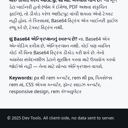
ડેટા બાઈનરી હતો (જેમ કે ઈમેજ, PDF અથવા સંકુચિત
ફાઈલ), તો ડીકોડ કરેલ આઉટપુટ વાંચી શકાય એવો ટેક્સ્ટ
નહીં હોય. તે કિસ્સામાં, Base64 સ્ટ્રિંગ એક બાઈનરી ફાઈલ
રજૂ કરે છે, ટેક્સ્ટ સ્ટ્રિંગ નથી.
શું Base64 એન્ક્રિપ્શનનું સ્વરૂપ છે?
ના. Base64 એક
એન્કોડિંગ સ્કીમ છે, એન્ક્રિપ્શન નથી. કોઈ પણ વ્યક્તિ
કોઈ કી વિના Base64 સ્ટ્રિંગ ડીકોડ કરી શકે છે. તેનો
ક્યારેય સંવેદનશીલ ડેટાને સુરક્ષિત કરવા માટે ઉપયોગ કરવો
જોઈએ નહીં — તેના માટે યોગ્ય એન્ક્રિપ્શન વાપરો.
Keywords:
px થી rem કન્વર્ટર, rem થી px, પિક્સેલ્સ
rem માં, CSS એકમ કન્વર્ટર, ફૉન્ટ સાઇઝ કન્વર્ટર,
responsive design, rem કૅલ્ક્યુલેટર
© 2025 Dev Tools. All client-side, no data sent to server.