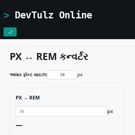
DevTulz Online
🌙
PX ↔ REM કન્વર્ટર
આધાર ફૉન્ટ સાઇઝ:
px
PX → REM
px
—