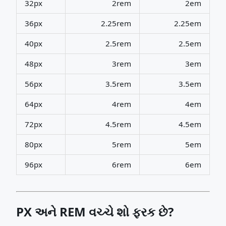
32px
2rem
2em
36px
2.25rem
2.25em
40px
2.5rem
2.5em
48px
3rem
3em
56px
3.5rem
3.5em
64px
4rem
4em
72px
4.5rem
4.5em
80px
5rem
5em
96px
6rem
6em
PX અને REM વચ્ચે શો ફરક છે?