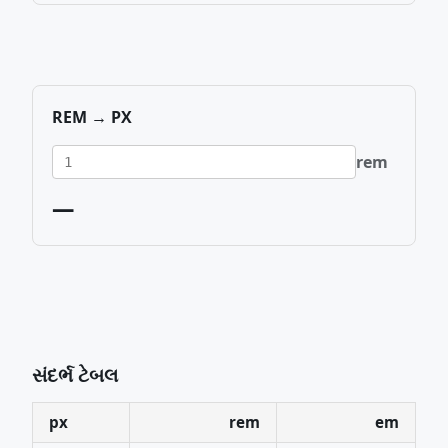
REM → PX
rem
—
સંદર્ભ ટેબલ
px
rem
em