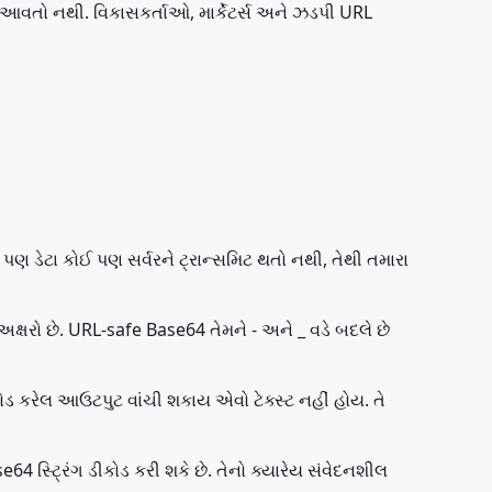
 આવતો નથી. વિકાસકર્તાઓ, માર્કેટર્સ અને ઝડપી URL
પણ ડેટા કોઈ પણ સર્વરને ટ્રાન્સમિટ થતો નથી, તેથી તમારા
ક્ષરો છે. URL-safe Base64 તેમને - અને _ વડે બદલે છે
ડ કરેલ આઉટપુટ વાંચી શકાય એવો ટેક્સ્ટ નહીં હોય. તે
4 સ્ટ્રિંગ ડીકોડ કરી શકે છે. તેનો ક્યારેય સંવેદનશીલ