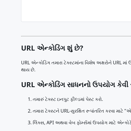
URL એન્કોડિંગ શું છે?
URL એન્કોડિંગ તમારા ટેક્સ્ટમાંના વિશેષ અક્ષરોને URL માં ઉપ
થાય છે.
URL એન્કોડિંગ સાધનનો ઉપયોગ કેવી ર
તમારું ટેક્સ્ટ ઇનપુટ ફીલ્ડમાં પેસ્ટ કરો.
તમારા ટેક્સ્ટને URL-સુરક્ષિત રૂપાંતરિત કરવા માટે 
લિંક્સ, API અથવા વેબ ફોર્મ્સમાં ઉપયોગ માટે એન્કોડ