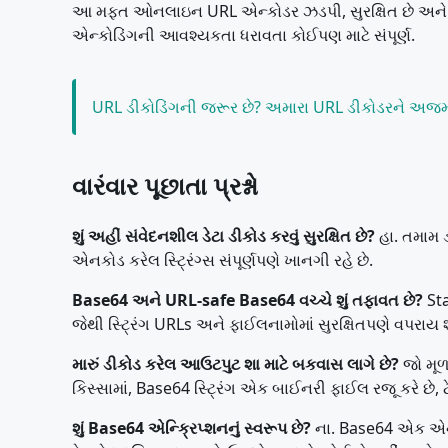
આ મફત ઓનલાઇન URL એન્કોડર ઝડપી, સુરક્ષિત છે અને સંપૂર
એન્કોડિંગની આવશ્યકતા ધરાવતા કોઈપણ માટે સંપૂર્ણ.
URL ડીકોડિંગની જરૂર છે? અમારા URL ડીકોડરને અજ
વારંવાર પૂછાતા પ્રશ્નો
શું અહીં સંવેદનશીલ ડેટા ડીકોડ કરવું સુરક્ષિત છે?
હા. તમામ ડ
એનકોડ કરેલ સ્ટ્રિંગ્સ સંપૂર્ણપણે ખાનગી રહે છે.
Base64 અને URL-safe Base64 વચ્ચે શું તફાવત છે?
Sta
જેથી સ્ટ્રિંગ URLs અને ફાઈલનામોમાં સુરક્ષિતપણે વપરાય શક
મારું ડીકોડ કરેલ આઉટપુટ શા માટે બકવાસ લાગે છે?
જો મૂળ
કિસ્સામાં, Base64 સ્ટ્રિંગ એક બાઈનરી ફાઈલ રજૂ કરે છે, ટેક
શું Base64 એન્ક્રિપ્શનનું સ્વરૂપ છે?
ના. Base64 એક એન્કો