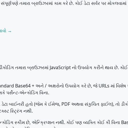
્ણપણે તમારા બ્રાઉઝરમાં કામ કરે છે. કોઈ ડેટા સર્વર પર મોકલવામાં
માવો →
ીકોડિંગ તમારા બ્રાઉઝરમાં JavaScript નો ઉપયોગ કરીને થાય છે. કોઈ 
ndard Base64 + અને / અક્ષરોનો ઉપયોગ કરે છે, જે URLs માં વિશેષ અ
ે પર્સેન્ટ-એન્કોડિંગ વિના.
 ડેટા બાઈનરી હતો (જેમ કે ઈમેજ, PDF અથવા સંકુચિત ફાઈલ), તો ડીકો
્સ્ટ સ્ટ્રિંગ નથી.
ડિંગ સ્કીમ છે, એન્ક્રિપ્શન નથી. કોઈ પણ વ્યક્તિ કોઈ કી વિના Base6