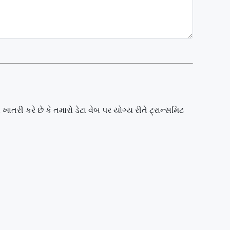
 ખાતરી કરે છે કે તમારો ડેટા વેબ પર યોગ્ય રીતે ટ્રાન્સમિટ