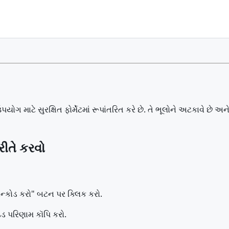
યોગ માટે સુરક્ષિત ફોર્મેટમાં રૂપાંતરિત કરે છે. તે ભૂલોને અટકાવે છે અને
ીતે કરવો
"એન્કોડ કરો" બટન પર ક્લિક કરો.
ેડ પરિણામ કૉપિ કરો.