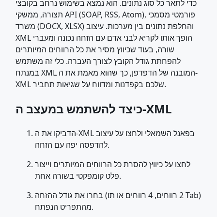
כדי לתאר כל סוג נתונים. הוא נמצא בשימוש נרחב בקובצי
תצורה, ממשקי API (SOAP, RSS, Atom), פורמטי מסמכי
משרד (DOCX, XLSX) והחלפת נתונים בין מערכות. עיצוב
XML הופך אותו לקריא לבני אדם עם הזחה נכונה ומעברי
שורה, בעוד שכיווץ מסיר את כל הרווחים המיותרים
להפחתת גודל הקובץ לצורך העברה. כלי זה משתמש
במנתח XML המובנה של הדפדפן, כך שהוא מאמת את ה-
XML שלכם בקפדנות ומדווח על שגיאות תחביר.
כיצד להשתמש במעצב ה-XML
הדביקו את ה-XML בפאנל השמאלי ולחצו על עיצוב
להדפסה יפה עם הזחה.
לחצו על כיווץ להסרת כל הרווחים המיותרים וייצור
פלט קומפקטי בשורה אחת.
בחרו את גודל ההזחה (2 רווחים, 4 רווחים או תו Tab)
מהתפריט הנפתח.