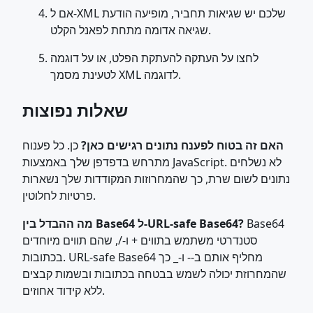
אם ל-XML שלכם יש שגיאות תחביר, מופיעה הודעת
שגיאה אדומה מתחת לפאנל הקלט.
לחצו על העתקה להעתקת הפלט, או על דוגמה
לטעינת מסמך XML לדוגמה.
שאלות נפוצות
האם זה בטוח לפענח נתונים רגישים כאן?
כן. כל פענוח
מתרחש בדפדפן שלך באמצעות JavaScript. לא נשלחים
נתונים לשום שרת, כך שהמחרוזות המקודדות שלך נשארות
פרטיות לחלוטין.
Base64
מה ההבדל בין Base64 ל-URL-safe Base64?
סטנדרטי משתמש בתווים + ו-/, שהם תווים מיוחדים
בכתובות. URL-safe Base64 מחליף אותם ב-- ו-_ כך
שהמחרוזת יכולה לשמש בבטחה בכתובות ובשמות קבצים
ללא קידוד אחוזים.