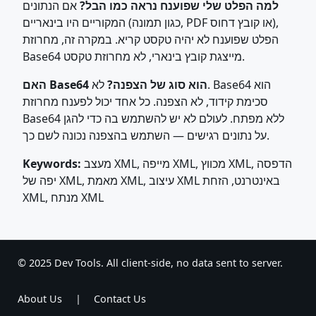
למה הפלט שלי שפוענח נראה כמו הבל?
אם הנתונים
המקוריים היו בינאריים (כגון תמונה, PDF או קובץ דחוס),
הפלט שפוענח לא יהיה טקסט קריא. במקרה זה, מחרוזת
Base64 מייצגת קובץ בינארי, לא מחרוזת טקסט.
האם Base64 הוא סוג של הצפנה?
לא. Base64 הוא
סכימת קידוד, לא הצפנה. כל אחד יכול לפענח מחרוזת
Base64 ללא מפתח. לעולם לא יש להשתמש בה כדי להגן
על נתונים רגישים — השתמש בהצפנה נכונה לשם כך.
מעצב XML, מייפה XML, מכווץ XML, הדפסה
Keywords:
יפה של XML, מאמת XML, עיצוב XML באינטרנט, הזחת
XML, מנתח XML
© 2025 Dev Tools. All client-side, no data sent to server.
About Us
|
Contact Us