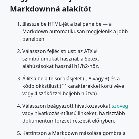
Markdownná alakítót
Illessze be HTML-jét a bal panelbe — a
Markdown automatikusan megjelenik a jobb
panelben.
Válasszon fejléc stílust: az ATX #
szimbólumokat használ, a Setext
aláhúzásokat használ h1/h2-höz.
Állítsa be a felsorolásjelet (-, * vagy +) és a
kódblokkstílust (``` karakterekkel körülvéve
vagy 4 szóközzel beljebb húzva).
Válasszon beágyazott hivatkozásokat
szöveg
vagy hivatkozás-stílusú linkeket, ha tisztább
dokumentumtörzset részesít előnyben.
Kattintson a Markdown másolása gombra a