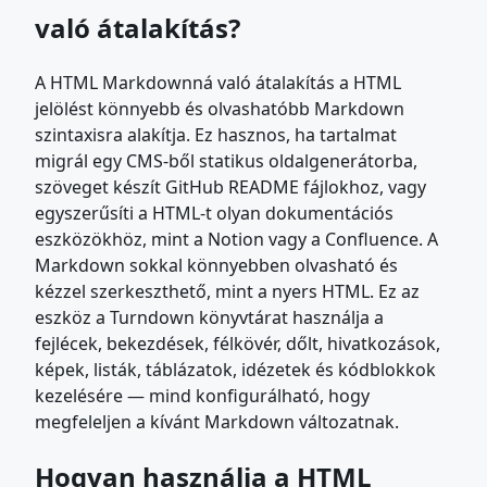
való átalakítás?
A HTML Markdownná való átalakítás a HTML
jelölést könnyebb és olvashatóbb Markdown
szintaxisra alakítja. Ez hasznos, ha tartalmat
migrál egy CMS-ből statikus oldalgenerátorba,
szöveget készít GitHub README fájlokhoz, vagy
egyszerűsíti a HTML-t olyan dokumentációs
eszközökhöz, mint a Notion vagy a Confluence. A
Markdown sokkal könnyebben olvasható és
kézzel szerkeszthető, mint a nyers HTML. Ez az
eszköz a Turndown könyvtárat használja a
fejlécek, bekezdések, félkövér, dőlt, hivatkozások,
képek, listák, táblázatok, idézetek és kódblokkok
kezelésére — mind konfigurálható, hogy
megfeleljen a kívánt Markdown változatnak.
Hogyan használja a HTML