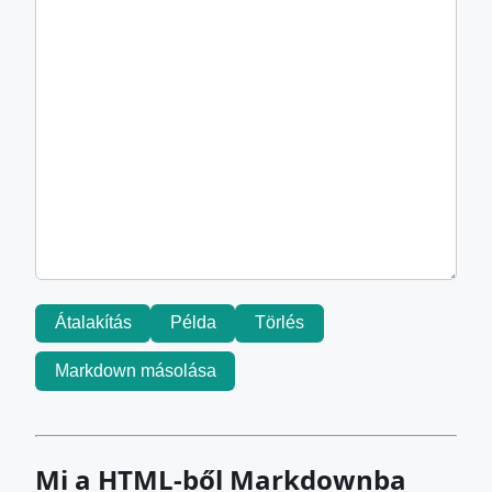
Átalakítás
Példa
Törlés
Markdown másolása
Mi a HTML-ből Markdownba