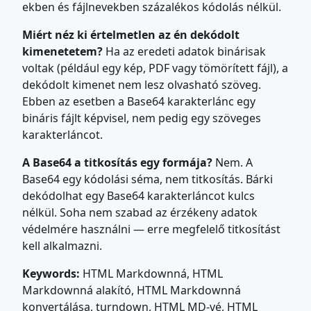
ekben és fájlnevekben százalékos kódolás nélkül.
Miért néz ki értelmetlen az én dekódolt
kimenetetem?
Ha az eredeti adatok binárisak
voltak (például egy kép, PDF vagy tömörített fájl), a
dekódolt kimenet nem lesz olvasható szöveg.
Ebben az esetben a Base64 karakterlánc egy
bináris fájlt képvisel, nem pedig egy szöveges
karakterláncot.
A Base64 a titkosítás egy formája?
Nem. A
Base64 egy kódolási séma, nem titkosítás. Bárki
dekódolhat egy Base64 karakterláncot kulcs
nélkül. Soha nem szabad az érzékeny adatok
védelmére használni — erre megfelelő titkosítást
kell alkalmazni.
Keywords:
HTML Markdownná, HTML
Markdownná alakító, HTML Markdownná
konvertálása, turndown, HTML MD-vé, HTML