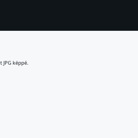
t JPG képpé.