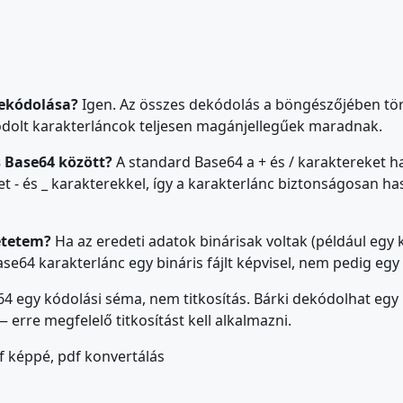
dekódolása?
Igen. Az összes dekódolás a böngészőjében tört
kódolt karakterláncok teljesen magánjellegűek maradnak.
 Base64 között?
A standard Base64 a + és / karaktereket ha
et - és _ karakterekkel, így a karakterlánc biztonságosan h
etetem?
Ha az eredeti adatok binárisak voltak (például egy 
se64 karakterlánc egy bináris fájlt képvisel, nem pedig egy
4 egy kódolási séma, nem titkosítás. Bárki dekódolhat egy
erre megfelelő titkosítást kell alkalmazni.
f képpé, pdf konvertálás