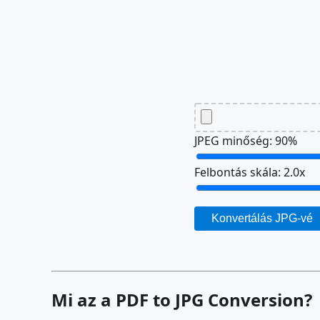
JPEG minőség:
90
%
Felbontás skála:
2.0
x
Konvertálás JPG-vé
Mi az a PDF to JPG Conversion?