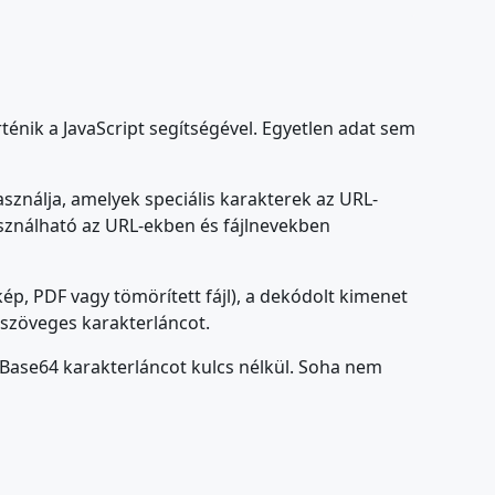
énik a JavaScript segítségével. Egyetlen adat sem
sználja, amelyek speciális karakterek az URL-
asználható az URL-ekben és fájlnevekben
kép, PDF vagy tömörített fájl), a dekódolt kimenet
 szöveges karakterláncot.
 Base64 karakterláncot kulcs nélkül. Soha nem