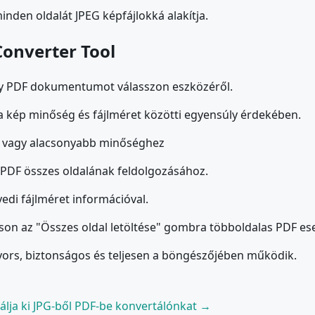
den oldalát JPEG képfájlokká alakítja.
Converter Tool
ogy PDF dokumentumot válasszon eszközéről.
 a kép minőség és fájlméret közötti egyensúly érdekében.
bb vagy alacsonyabb minőséghez
 PDF összes oldalának feldolgozásához.
yedi fájlméret információval.
tson az "Összes oldal letöltése" gombra többoldalas PDF es
yors, biztonságos és teljesen a böngészőjében működik.
lja ki JPG-ből PDF-be konvertálónkat →