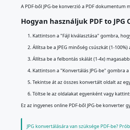
A PDF-ből JPG-be konverzió a PDF dokumentum min
Hogyan használjuk PDF to JPG 
Kattintson a "Fájl kiválasztása" gombra, h
Állítsa be a JPEG minőség csúszkát (1-100%)
Állítsa be a felbontás skálát (1-4x) magasa
Kattintson a "Konvertálás JPG-be" gombra a
Tekintse át az összes konvertált oldalt az eg
Töltse le az oldalakat egyenként vagy kattin
Ez az ingyenes online PDF-ből JPG-be konverter g
JPG konvertálására van szüksége PDF-be? Próbá