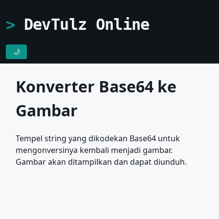
DevTulz Online
🌙
Konverter Base64 ke
Gambar
Tempel string yang dikodekan Base64 untuk
mengonversinya kembali menjadi gambar.
Gambar akan ditampilkan dan dapat diunduh.