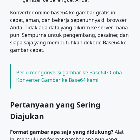
gambar ke perangkat Anda.
Konverter online base64 ke gambar gratis ini
cepat, aman, dan bekerja sepenuhnya di browser
Anda. Tidak ada data yang dikirim ke server mana
pun. Sempurna untuk pengembang, desainer, dan
siapa saja yang membutuhkan dekode Base64 ke
gambar cepat.
Perlu mengonversi gambar ke Base64? Coba
Konverter Gambar ke Base64 kami →
Pertanyaan yang Sering
Diajukan
Format gambar apa saja yang didukung?
Alat
ini mendukung format gambar apa pun yang