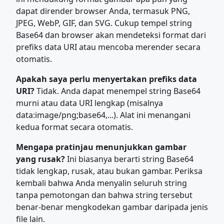
dapat dirender browser Anda, termasuk PNG,
JPEG, WebP, GIF, dan SVG. Cukup tempel string
Base64 dan browser akan mendeteksi format dari
prefiks data URI atau mencoba merender secara
otomatis.
Apakah saya perlu menyertakan prefiks data
URI?
Tidak. Anda dapat menempel string Base64
murni atau data URI lengkap (misalnya
data:image/png;base64,...). Alat ini menangani
kedua format secara otomatis.
Mengapa pratinjau menunjukkan gambar
yang rusak?
Ini biasanya berarti string Base64
tidak lengkap, rusak, atau bukan gambar. Periksa
kembali bahwa Anda menyalin seluruh string
tanpa pemotongan dan bahwa string tersebut
benar-benar mengkodekan gambar daripada jenis
file lain.