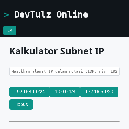
DevTulz Online
🌙
Kalkulator Subnet IP
192.168.1.0/24
10.0.0.1/8
172.16.5.1/20
Hapus