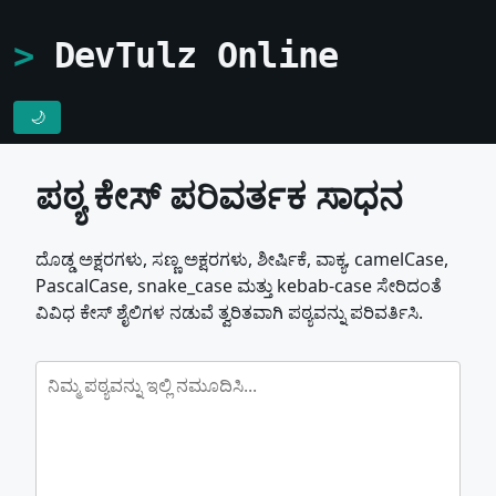
DevTulz Online
🌙
ಪಠ್ಯ ಕೇಸ್ ಪರಿವರ್ತಕ ಸಾಧನ
ದೊಡ್ಡ ಅಕ್ಷರಗಳು, ಸಣ್ಣ ಅಕ್ಷರಗಳು, ಶೀರ್ಷಿಕೆ, ವಾಕ್ಯ, camelCase,
PascalCase, snake_case ಮತ್ತು kebab-case ಸೇರಿದಂತೆ
ವಿವಿಧ ಕೇಸ್ ಶೈಲಿಗಳ ನಡುವೆ ತ್ವರಿತವಾಗಿ ಪಠ್ಯವನ್ನು ಪರಿವರ್ತಿಸಿ.