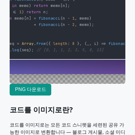
f
 (n 
in
 memo) 
return
 memo[n];

f
 (n <= 
1
) 
return
 n;

eturn
 memo[n] = 
fibonacci
(n - 
1
, memo)

              + 
fibonacci
(n - 
2
, memo);

st
 seq = 
Array
.
from
({ 
length
: 
8
 }, 
(
_, i
) =>
fibonacci
sole
.
log
(seq); 
// [0, 1, 1, 2, 3, 5, 8, 13]
PNG 다운로드
코드를 이미지로란?
코드를 이미지로는 모든 코드 스니펫을 세련된 공유 가
능한 이미지로 변환합니다 — 블로그 게시물, 소셜 미디