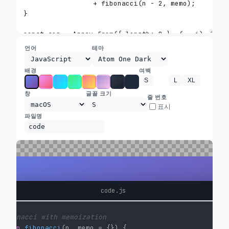
언어
테마
배경
여백
S
M
L
XL
창
글꼴 크기
줄 번호
표시
파일명
code.js
Fibonacci with memoization
ction
fibonacci
(
n, memo = {}
) {
