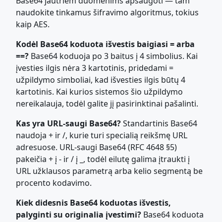
Base64 jautriem duomenims apsaugoti — tam
naudokite tinkamus šifravimo algoritmus, tokius
kaip AES.
Kodėl Base64 koduota išvestis baigiasi = arba
==?
Base64 koduoja po 3 baitus į 4 simbolius. Kai
įvesties ilgis nėra 3 kartotinis, pridedami =
užpildymo simboliai, kad išvesties ilgis būtų 4
kartotinis. Kai kurios sistemos šio užpildymo
nereikalauja, todėl galite jį pasirinktinai pašalinti.
Kas yra URL-saugi Base64?
Standartinis Base64
naudoja + ir /, kurie turi specialią reikšmę URL
adresuose. URL-saugi Base64 (RFC 4648 §5)
pakeičia + į - ir / į _, todėl eilutę galima įtraukti į
URL užklausos parametrą arba kelio segmentą be
procento kodavimo.
Kiek didesnis Base64 koduotas išvestis,
palyginti su originalia įvestimi?
Base64 koduota