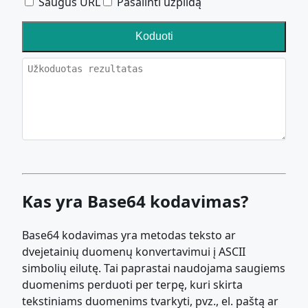
Saugus URL
Pašalinti užpildą
Koduoti
Kas yra Base64 kodavimas?
Base64 kodavimas yra metodas teksto ar
dvejetainių duomenų konvertavimui į ASCII
simbolių eilutę. Tai paprastai naudojama saugiems
duomenims perduoti per terpę, kuri skirta
tekstiniams duomenims tvarkyti, pvz., el. paštą ar