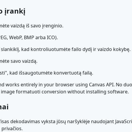
o įrankį
umėte vaizdą iš savo įrenginio.
JPEG, WebP, BMP arba ICO).
lankiklį, kad kontroliuotumėte failo dydį ir vaizdo kokybę.
mėte savo vaizdą.
iųsti", kad išsaugotumėte konvertuotą failą.
and works entirely in your browser using Canvas API. No duo
image formatuoti conversion without installing software.
mai
Visas dekodavimas vyksta jūsų naršyklėje naudojant JavaS
 privačios.