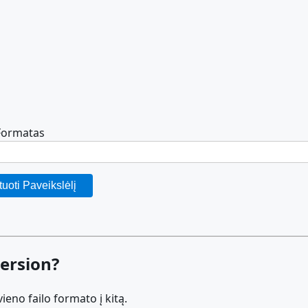
 Formatas
uoti Paveikslėlį
ersion?
eno failo formato į kitą.