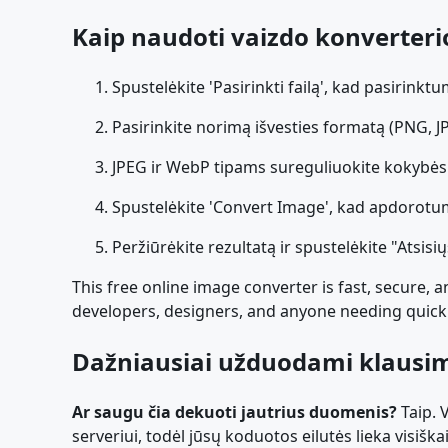
Kaip naudoti vaizdo konverteri
Spustelėkite 'Pasirinkti failą', kad pasirinkt
Pasirinkite norimą išvesties formatą (PNG, 
JPEG ir WebP tipams sureguliuokite kokybės s
Spustelėkite 'Convert Image', kad apdorotu
Peržiūrėkite rezultatą ir spustelėkite "Atsis
This free online image converter is fast, secure, 
developers, designers, and anyone needing quick 
Dažniausiai užduodami klausi
Ar saugu čia dekuoti jautrius duomenis?
Taip. 
serveriui, todėl jūsų koduotos eilutės lieka visiškai