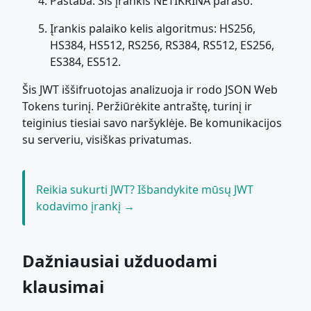
Pastaba: Šis įrankis NETIKRINA parašo.
Įrankis palaiko kelis algoritmus: HS256,
HS384, HS512, RS256, RS384, RS512, ES256,
ES384, ES512.
Šis JWT iššifruotojas analizuoja ir rodo JSON Web
Tokens turinį. Peržiūrėkite antraštę, turinį ir
teiginius tiesiai savo naršyklėje. Be komunikacijos
su serveriu, visiškas privatumas.
Reikia sukurti JWT? Išbandykite mūsų JWT
kodavimo įrankį →
Dažniausiai užduodami
klausimai