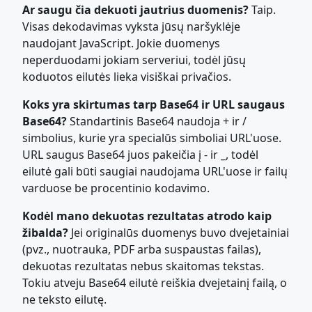
Ar saugu čia dekuoti jautrius duomenis?
Taip.
Visas dekodavimas vyksta jūsų naršyklėje
naudojant JavaScript. Jokie duomenys
neperduodami jokiam serveriui, todėl jūsų
koduotos eilutės lieka visiškai privačios.
Koks yra skirtumas tarp Base64 ir URL saugaus
Base64?
Standartinis Base64 naudoja + ir /
simbolius, kurie yra specialūs simboliai URL'uose.
URL saugus Base64 juos pakeičia į - ir _, todėl
eilutė gali būti saugiai naudojama URL'uose ir failų
varduose be procentinio kodavimo.
Kodėl mano dekuotas rezultatas atrodo kaip
žibalda?
Jei originalūs duomenys buvo dvejetainiai
(pvz., nuotrauka, PDF arba suspaustas failas),
dekuotas rezultatas nebus skaitomas tekstas.
Tokiu atveju Base64 eilutė reiškia dvejetainį failą, o
ne teksto eilutę.