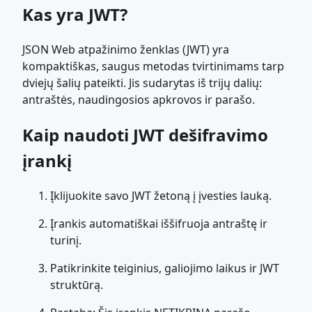
Kas yra JWT?
JSON Web atpažinimo ženklas (JWT) yra
kompaktiškas, saugus metodas tvirtinimams tarp
dviejų šalių pateikti. Jis sudarytas iš trijų dalių:
antraštės, naudingosios apkrovos ir parašo.
Kaip naudoti JWT dešifravimo
įrankį
Įklijuokite savo JWT žetoną į įvesties lauką.
Įrankis automatiškai iššifruoja antraštę ir
turinį.
Patikrinkite teiginius, galiojimo laikus ir JWT
struktūrą.