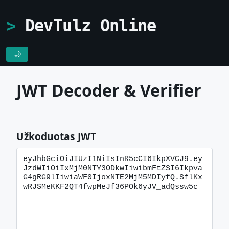
DevTulz Online
🌙
JWT Decoder & Verifier
Užkoduotas JWT