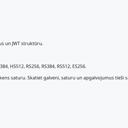
s un JWT struktūru.
S384, HS512, RS256, RS384, RS512, ES256.
kens saturu. Skatiet galveni, saturu un apgalvojumus tieši