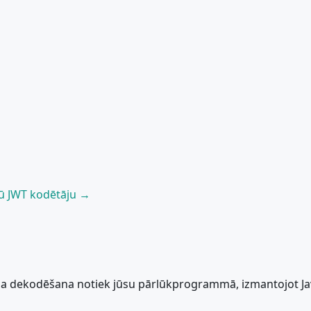
sū JWT kodētāju →
sa dekodēšana notiek jūsu pārlūkprogrammā, izmantojot Java