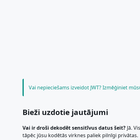
Vai nepieciešams izveidot JWT? Izmēģiniet mū
Bieži uzdotie jautājumi
Vai ir droši dekodēt sensitīvus datus šeit?
Jā. Vi
tāpēc jūsu kodētās virknes paliek pilnīgi privātas.