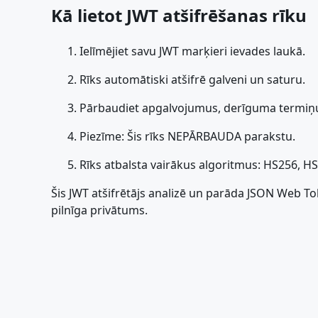
Kā lietot JWT atšifrēšanas rīku
Ielīmējiet savu JWT marķieri ievades laukā.
Rīks automātiski atšifrē galveni un saturu.
Pārbaudiet apgalvojumus, derīguma termiņu
Piezīme: Šis rīks NEPĀRBAUDA parakstu.
Rīks atbalsta vairākus algoritmus: HS256, H
Šis JWT atšifrētājs analizē un parāda JSON Web To
pilnīga privātums.