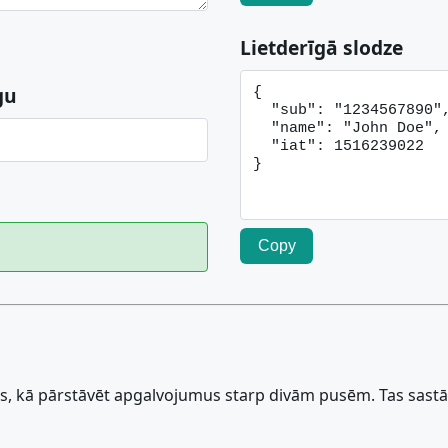
Lietderīgā slodze
gu
Copy
s, kā pārstāvēt apgalvojumus starp divām pusēm. Tas sastāv