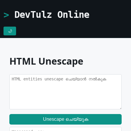
DevTulz Online
🌙
HTML Unescape
Unescape ചെയ്യുക