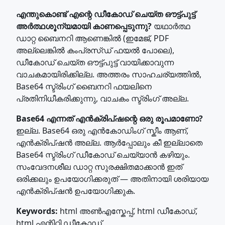
എന്തുകൊണ്ട് എന്റെ ഡീകോഡ് ചെയ്ത ഔട്ട്പുട്ട്
അർത്ഥശൂന്യമായി കാണപ്പെടുന്നു?
യഥാർത്ഥ
ഡാറ്റ ബൈനറി ആണെങ്കിൽ (ഇമേജ്, PDF
അല്ലെങ്കിൽ കംപ്രസ്ഡ് ഫയൽ പോലെ),
ഡീകോഡ് ചെയ്ത ഔട്ട്പുട്ട് വായിക്കാവുന്ന
വാചകമായിരിക്കില്ല. അത്തരം സാഹചര്യത്തിൽ,
Base64 സ്ട്രിംഗ് ബൈനറി ഫയലിനെ
പ്രതിനിധീകരിക്കുന്നു, വാചകം സ്ട്രിംഗ് അല്ല.
Base64 എന്നത് എൻക്രിപ്ഷന്റെ ഒരു രൂപമാണോ?
ഇല്ല. Base64 ഒരു എൻകോഡിംഗ് സ്കീം ആണ്,
എൻക്രിപ്ഷൻ അല്ല. ആര്‍പ്പോലും കീ ഇല്ലാതെ
Base64 സ്ട്രിംഗ് ഡീകോഡ് ചെയ്യാൻ കഴിയും.
സംവേദനശീല ഡാറ്റ സുരക്ഷിതമാക്കാൻ ഇത്
ഒരിക്കലും ഉപയോഗിക്കരുത് — അതിനായി ശരിയായ
എൻക്രിപ്ഷൻ ഉപയോഗിക്കുക.
Keywords:
html അൺഎസ്കേപ്പ്, html ഡീകോഡ്,
html എന്റിറ്റി ഡീകോഡ്