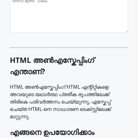
HTML അൺഎസ്കേപ്പിംഗ്
എന്താണ്?
HTML അൺഎസ്കേപ്പിംഗ് HTML എന്റിറ്റികളെ
അവയുടെ യഥാർത്ഥ പ്രതീക രൂപത്തിലേക്ക്
തിരികെ പരിവർത്തനം ചെയ്യുന്നു, എസ്കേപ്പ്
ചെയ്ത HTML-നെ സാധാരണ ടെക്സ്റ്റിലേക്ക്
മാറ്റുന്നു.
എങ്ങനെ ഉപയോഗിക്കാം