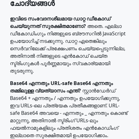
ചോദ്യങ്ങൾ
ഇവിടെ സംവേദനശീലമായ ഡാറ്റ ഡീകോഡ്
ചെയ്യുന്നത് സുരക്ഷിതമാണോ?
അതെ. എല്ലാ
ഡീകോഡിംഗും നിങ്ങളുടെ ബ്രൗസറിൽ JavaScript
ഉപയോഗിച്ച് നടക്കുന്നു. ഡാറ്റ ഏതെങ്കിലും
സെർവറിലേക്ക് പ്രക്ഷേപണം ചെയ്യപ്പെടുന്നില്ല,
അതിനാൽ നിങ്ങളുടെ എൻകോഡ് ചെയ്ത
സ്ട്രിംഗുകൾ പൂർണ്ണമായും സ്വകാര്യമായി
തുടരുന്നു.
Base64 എന്നതും URL-safe Base64 എന്നതും
തമ്മിലുള്ള വ്യത്യാസം എന്ത്?
സ്റ്റാൻഡേർഡ്
Base64 + എന്നതും / എന്നതും ഉപയോഗിക്കുന്നു,
ഇവ URLs-ലെ പ്രത്യേക പ്രതീകങ്ങളാണ്. URL-
safe Base64 അവയെ - എന്നതും _ എന്നതും കൊണ്ട്
മാറ്റുന്നു, അതിനാൽ സ്ട്രിംഗ് URLs-ലും
ഫയൽനാമുകളിലും പ്രതിശതം എൻകോഡിംഗ്
ഇല്ലാതെ സുരക്ഷിതമായി ഉപയോഗിക്കാം.