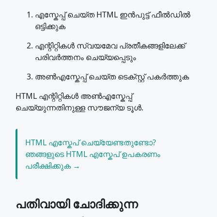
എസ്കേപ്പ് ചെയ്ത HTML ഇൻപുട്ട് ഫീൽഡിൽ
ഒട്ടിക്കുക
എന്റിറ്റികൾ സ്വയമേവ പ്രതീകങ്ങളിലേക്ക്
പരിവർത്തനം ചെയ്യപ്പെടും
അൺഎസ്കേപ്പ് ചെയ്ത ടെക്സ്റ്റ് പകർത്തുക
HTML എന്റിറ്റികൾ അൺഎസ്കേപ്പ്
ചെയ്യുന്നതിനുള്ള സൗജന്യ ടൂൾ.
HTML എസ്കേപ് ചെയ്യേണ്ടതുണ്ടോ?
ഞങ്ങളുടെ HTML എസ്കേപ് ഉപകരണം
പരീക്ഷിക്കുക →
പതിവായി ചോദിക്കുന്ന