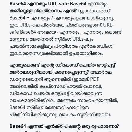
Base64 എന്നതും URL-safe Base64 എന്നതും
തമ്മിലുള്ള വ്യത്യാസം എന്ത്?
സ്റ്റാൻഡേർഡ്
Base64 + എന്നതും / എന്നതും ഉപയോഗിക്കുന്നു,
ഇവ URLs-ലെ പ്രത്യേക പ്രതീകങ്ങളാണ്. URL-
safe Base64 അവയെ - എന്നതും _ എന്നതും കൊണ്ട്
മാറ്റുന്നു, അതിനാൽ സ്ട്രിംഗ് URLs-ലും
ഫയൽനാമുകളിലും പ്രതിശതം എൻകോഡിംഗ്
ഇല്ലാതെ സുരക്ഷിതമായി ഉപയോഗിക്കാം.
എന്തുകൊണ്ട് എന്റെ ഡീകോഡ് ചെയ്ത ഔട്ട്പുട്ട്
അർത്ഥശൂന്യമായി കാണപ്പെടുന്നു?
യഥാർത്ഥ
ഡാറ്റ ബൈനറി ആണെങ്കിൽ (ഇമേജ്, PDF
അല്ലെങ്കിൽ കംപ്രസ്ഡ് ഫയൽ പോലെ),
ഡീകോഡ് ചെയ്ത ഔട്ട്പുട്ട് വായിക്കാവുന്ന
വാചകമായിരിക്കില്ല. അത്തരം സാഹചര്യത്തിൽ,
Base64 സ്ട്രിംഗ് ബൈനറി ഫയലിനെ
പ്രതിനിധീകരിക്കുന്നു, വാചകം സ്ട്രിംഗ് അല്ല.
Base64 എന്നത് എൻക്രിപ്ഷന്റെ ഒരു രൂപമാണോ?