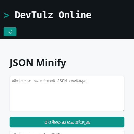
DevTulz Online
🌙
JSON Minify
മിനിഫൈ ചെയ്യുക