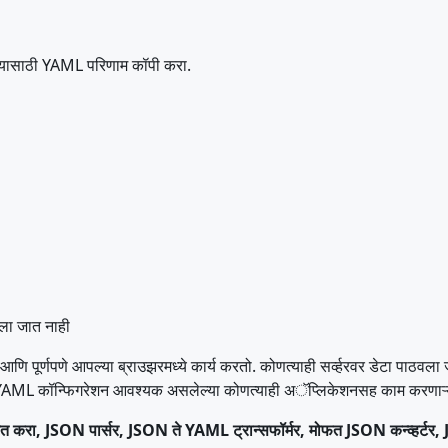
रण्यासाठी YAML परिणाम कॉपी करा.
ठवला जात नाही
णि पूर्णपणे आपल्या ब्राउझरमध्ये कार्य करतो. कोणत्याही सर्व्हरवर डेटा पाठवल
 कॉन्फिगरेशन आवश्यक असलेल्या कोणत्याही अॅप्लिकेशनसह काम करणाऱ्या ड
त करा, JSON पार्सर, JSON ते YAML ट्रान्सफॉर्मर, मोफत JSON कन्व्हर्ट