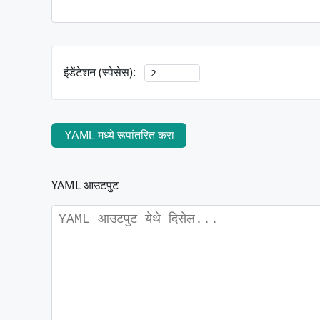
इंडेंटेशन (स्पेसेस):
YAML मध्ये रूपांतरित करा
YAML आउटपुट