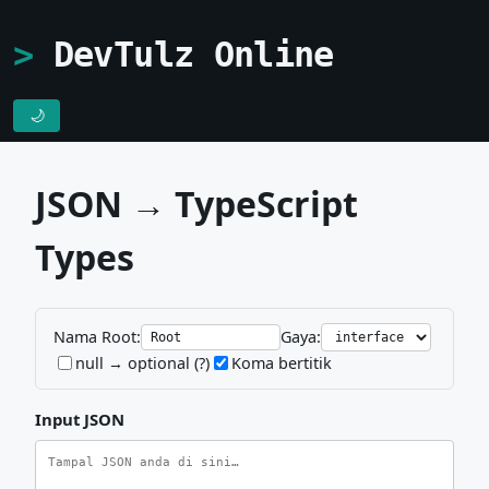
DevTulz Online
🌙
JSON → TypeScript
Types
Nama Root:
Gaya:
null → optional (?)
Koma bertitik
Input JSON