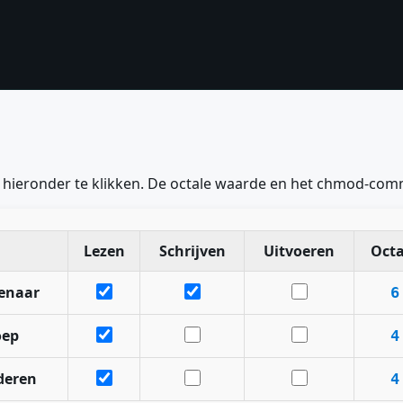
es hieronder te klikken. De octale waarde en het chmod-c
Lezen
Schrijven
Uitvoeren
Octa
enaar
6
oep
4
deren
4