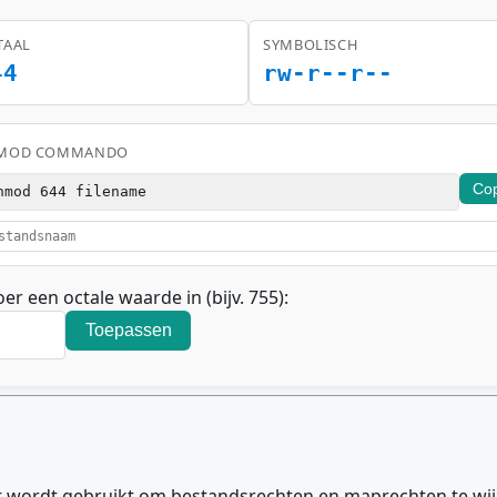
TAAL
SYMBOLISCH
44
rw-r--r--
MOD COMMANDO
Co
hmod 644 filename
oer een octale waarde in (bijv. 755):
Toepassen
ordt gebruikt om bestandsrechten en maprechten te wijzig