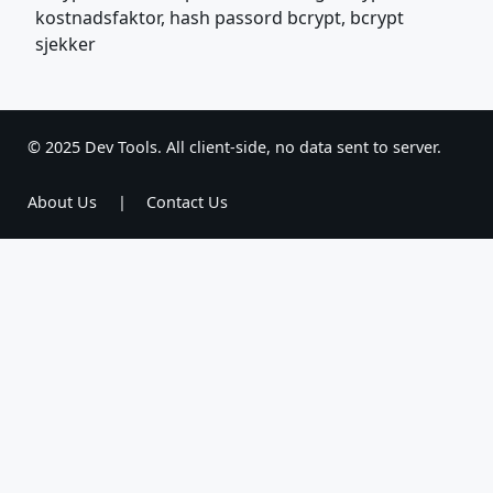
kostnadsfaktor, hash passord bcrypt, bcrypt
sjekker
© 2025 Dev Tools. All client-side, no data sent to server.
About Us
|
Contact Us