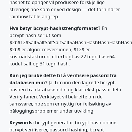
hashet to ganger vil produsere forskjellige
strenger, noe som er ved design — det forhindrer
rainbow table-angrep.
Hva betyr bcrypt-hashstrengformatet?
En
bcrypt-hash ser ut som
$2b$12$SaltSaltSaltSaltSaltSaHashHashHashHashHas
$2b$ er algoritmeversionen, $12$ er
kostnadsfaktoren, etterfulgt av 22 tegn base64-
kodet salt og 31 tegn hash.
Kan jeg bruke dette til å verifisere passord fra
databasen min?
Ja. Lim inn den lagrede bcrypt-
hashen fra databasen din og klartekst-passordet i
Verify-fanen. Verktøyet vil bekrefte om de
samsvarer, noe som er nyttig for feilsøking av
påloggingsproblemer under utvikling.
Keywords:
bcrypt generator, bcrypt hash online,
bcrypt verifiserer, passord-hashing, bcrypt