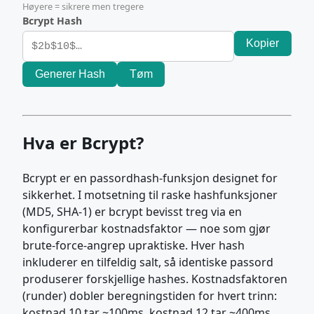
Høyere = sikrere men tregere
Bcrypt Hash
Kopier
Generer Hash
Tøm
Hva er Bcrypt?
Bcrypt er en passordhash-funksjon designet for
sikkerhet. I motsetning til raske hashfunksjoner
(MD5, SHA-1) er bcrypt bevisst treg via en
konfigurerbar kostnadsfaktor — noe som gjør
brute-force-angrep upraktiske. Hver hash
inkluderer en tilfeldig salt, så identiske passord
produserer forskjellige hashes. Kostnadsfaktoren
(runder) dobler beregningstiden for hvert trinn:
kostnad 10 tar ~100ms, kostnad 12 tar ~400ms,