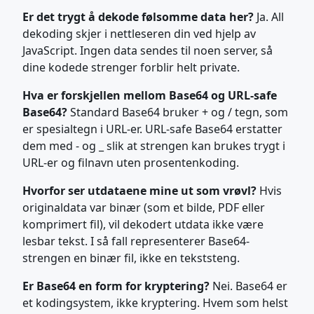
Er det trygt å dekode følsomme data her?
Ja. All
dekoding skjer i nettleseren din ved hjelp av
JavaScript. Ingen data sendes til noen server, så
dine kodede strenger forblir helt private.
Hva er forskjellen mellom Base64 og URL-safe
Base64?
Standard Base64 bruker + og / tegn, som
er spesialtegn i URL-er. URL-safe Base64 erstatter
dem med - og _ slik at strengen kan brukes trygt i
URL-er og filnavn uten prosentenkoding.
Hvorfor ser utdataene mine ut som vrøvl?
Hvis
originaldata var binær (som et bilde, PDF eller
komprimert fil), vil dekodert utdata ikke være
lesbar tekst. I så fall representerer Base64-
strengen en binær fil, ikke en tekststeng.
Er Base64 en form for kryptering?
Nei. Base64 er
et kodingsystem, ikke kryptering. Hvem som helst