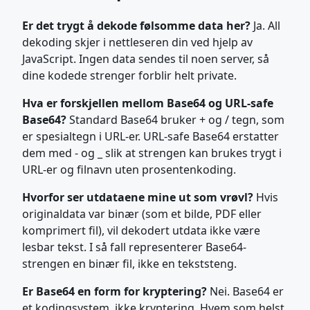
Er det trygt å dekode følsomme data her?
Ja. All
dekoding skjer i nettleseren din ved hjelp av
JavaScript. Ingen data sendes til noen server, så
dine kodede strenger forblir helt private.
Hva er forskjellen mellom Base64 og URL-safe
Base64?
Standard Base64 bruker + og / tegn, som
er spesialtegn i URL-er. URL-safe Base64 erstatter
dem med - og _ slik at strengen kan brukes trygt i
URL-er og filnavn uten prosentenkoding.
Hvorfor ser utdataene mine ut som vrøvl?
Hvis
originaldata var binær (som et bilde, PDF eller
komprimert fil), vil dekodert utdata ikke være
lesbar tekst. I så fall representerer Base64-
strengen en binær fil, ikke en tekststeng.
Er Base64 en form for kryptering?
Nei. Base64 er
et kodingsystem, ikke kryptering. Hvem som helst