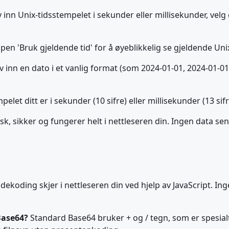
v inn Unix-tidsstempelet i sekunder eller millisekunder, velg 
ppen 'Bruk gjeldende tid' for å øyeblikkelig se gjeldende Un
iv inn en dato i et vanlig format (som 2024-01-01, 2024-01-01
t ditt er i sekunder (10 sifre) eller millisekunder (13 sifr
k, sikker og fungerer helt i nettleseren din. Ingen data sen
l dekoding skjer i nettleseren din ved hjelp av JavaScript. I
Base64?
Standard Base64 bruker + og / tegn, som er spesial