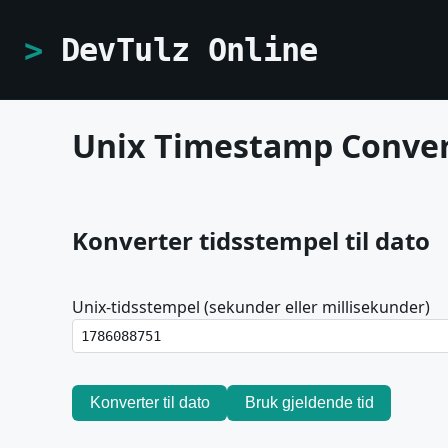
DevTulz Online
Unix Timestamp Conve
Konverter tidsstempel til dato
Unix-tidsstempel (sekunder eller millisekunder)
Konverter til dato
Bruk gjeldende tid