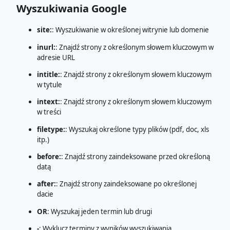
Wyszukiwania Google
site:
: Wyszukiwanie w określonej witrynie lub domenie
inurl:
: Znajdź strony z określonym słowem kluczowym w
adresie URL
intitle:
: Znajdź strony z określonym słowem kluczowym
w tytule
intext:
: Znajdź strony z określonym słowem kluczowym
w treści
filetype:
: Wyszukaj określone typy plików (pdf, doc, xls
itp.)
before:
: Znajdź strony zaindeksowane przed określoną
datą
after:
: Znajdź strony zaindeksowane po określonej
dacie
OR
: Wyszukaj jeden termin lub drugi
-
: Wyklucz terminy z wyników wyszukiwania