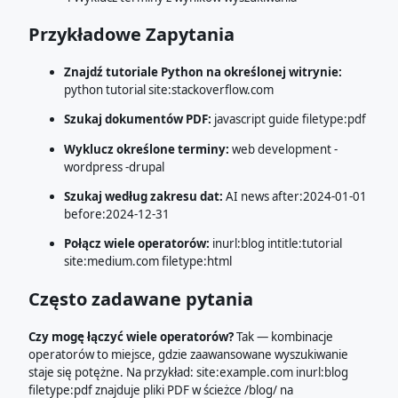
Przykładowe Zapytania
Znajdź tutoriale Python na określonej witrynie:
python tutorial site:stackoverflow.com
Szukaj dokumentów PDF:
javascript guide filetype:pdf
Wyklucz określone terminy:
web development -
wordpress -drupal
Szukaj według zakresu dat:
AI news after:2024-01-01
before:2024-12-31
Połącz wiele operatorów:
inurl:blog intitle:tutorial
site:medium.com filetype:html
Często zadawane pytania
Czy mogę łączyć wiele operatorów?
Tak — kombinacje
operatorów to miejsce, gdzie zaawansowane wyszukiwanie
staje się potężne. Na przykład: site:example.com inurl:blog
filetype:pdf znajduje pliki PDF w ścieżce /blog/ na