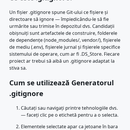
Un fișier .gitignore spune Git-ului ce fișiere și
directoare să ignore — împiedicându-le să fie
urmărite sau trimise în depozitul dvs. Candidații
obișnuiți sunt artefactele de construire, folderele
de dependențe (node_modules/, vendor/), fișierele
de mediu (.env), fișierele jurnal și fișierele specifice
sistemului de operare, cum ar fi .DS_Store. Fiecare
proiect ar trebui să aibă un .gitignore adaptat la
stiva sa.
Cum se utilizează Generatorul
.gitignore
Căutați sau navigați printre tehnologiile dvs.
— faceți clic pe o etichetă pentru a o selecta.
Elementele selectate apar ca jetoane în bara