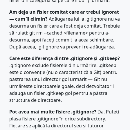
fisier din categoria sa pe care îl doriți urmărit.
Am deja un fisier comitat care ar trebui ignorat
— cum îl elimin?
Adăugarea lui la .gitignore nu va
desurma un fisier care a fost deja comitat. Trebuie
să rulați: git rm --cached <filename> pentru a-l
desurma, apoi faceți commit la acea schimbare.
După aceea, .gitignore va preveni re-adăugarea.
Care este diferența dintre .gitignore și .gitkeep?
.gitignore exclude fisierele din urmărire. .gitkeep
este o convenție (nu o caracteristică a Git) pentru
păstrarea unui director gol urmărit — Git nu
urmărește directoarele goale, deci dezvoltatorii
adaugă un fisier .gitkeep gol pentru a păstra
structura de directoare.
Pot avea mai multe fisiere .gitignore?
Da. Puteți
plasa fisiere .gitignore în orice subdirectory.
Fiecare se aplică la directorul seu și tuturor