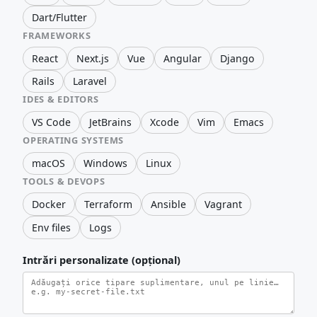
Dart/Flutter
FRAMEWORKS
React
Next.js
Vue
Angular
Django
Rails
Laravel
IDES & EDITORS
VS Code
JetBrains
Xcode
Vim
Emacs
OPERATING SYSTEMS
macOS
Windows
Linux
TOOLS & DEVOPS
Docker
Terraform
Ansible
Vagrant
Env files
Logs
Intrări personalizate (opțional)