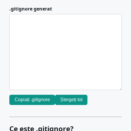
.gitignore generat
Copiați .gitignore
Ștergeți tot
Ce este .gitignore?