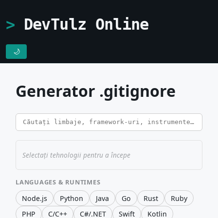
DevTulz Online
🌙
Generator .gitignore
Selectați tehnologii pentru a începe
LANGUAGES & RUNTIMES
Node.js
Python
Java
Go
Rust
Ruby
PHP
C/C++
C#/.NET
Swift
Kotlin