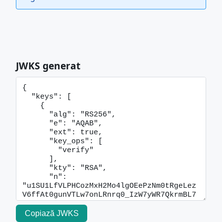
JWKS generat
Copiază JWKS