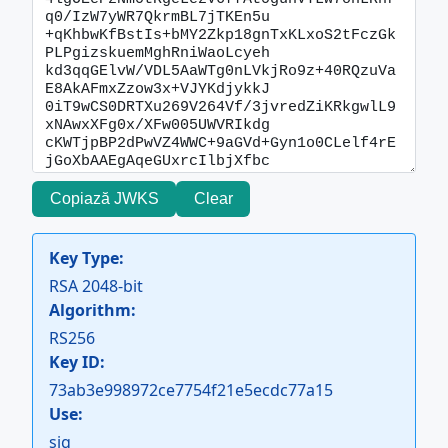
Copiază JWKS
Clear
Key Type:
RSA 2048-bit
Algorithm:
RS256
Key ID:
73ab3e998972ce7754f21e5ecdc77a15
Use:
sig