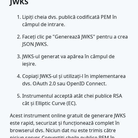
JWKS
Lipiți cheia dvs. publică codificată PEM în
câmpul de intrare.
Faceți clic pe "Generează JWKS" pentru a crea
JSON JWKS.
JWKS-ul generat va apărea în câmpul de
ieșire.
Copiați JWKS-ul și utilizați-l în implementarea
dvs. OAuth 2.0 sau OpenID Connect.
Instrumentul acceptă atât chei publice RSA
cât și Elliptic Curve (EC).
Acest instrument online gratuit de generare JWKS
este rapid, securizat și funcționează complet în
browserul dvs. Niciun dat nu este trimis către
niciun server. Convertiți cheile publice PEM în