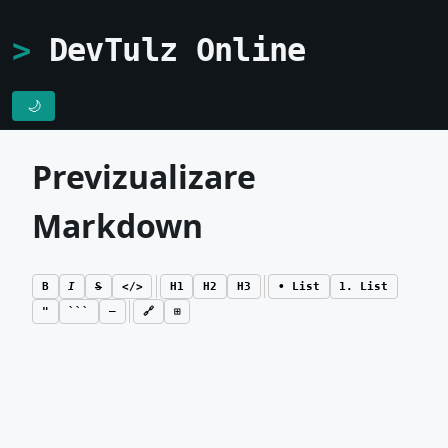
DevTulz Online
🌙
Previzualizare
Markdown
B
I
S
</>
H1
H2
H3
• List
1. List
"
```
—
🔗
⊞